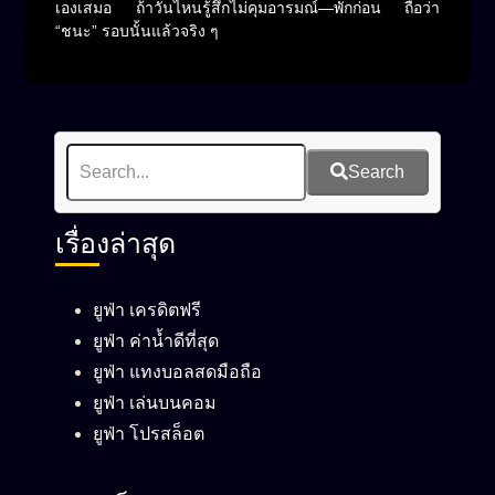
เองเสมอ ถ้าวันไหนรู้สึกไม่คุมอารมณ์—พักก่อน ถือว่า
“ชนะ” รอบนั้นแล้วจริง ๆ
Search
เรื่องล่าสุด
ยูฟ่า เครดิตฟรี
ยูฟ่า ค่าน้ำดีที่สุด
ยูฟ่า แทงบอลสดมือถือ
ยูฟ่า เล่นบนคอม
ยูฟ่า โปรสล็อต