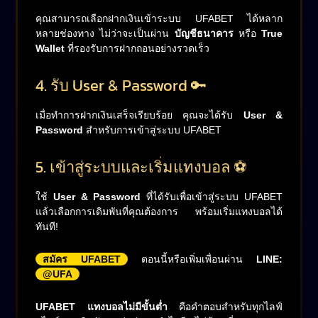
คุณสามารถเลือกฝากเงินเข้าระบบ UFABET ได้หลาก
หลายช่องทาง ไม่ว่าจะเป็นผ่าน
บัญชีธนาคาร
หรือ
True
Wallet
ที่รองรับการฝากถอนอย่างรวดเร็ว
4. รับ User & Password 🔑
เมื่อทำการฝากเงินเสร็จเรียบร้อย คุณจะได้รับ
User &
Password
สำหรับการเข้าสู่ระบบ UFABET
5. เข้าสู่ระบบและเริ่มแทงบอล ⚽
ใช้
User & Password
ที่ได้รับเพื่อเข้าสู่ระบบ UFABET
แล้วเลือกการเดิมพันที่คุณต้องการ พร้อมเริ่มแทงบอลได้
ทันที!
สมัคร UFABET
ตอนนี้หรือเพิ่มเพื่อนผ่าน
LINE:
@UFA
UFABET แทงบอลไม่มีขั้นต่ำ
คือคำตอบสำหรับทุกไลฟ์