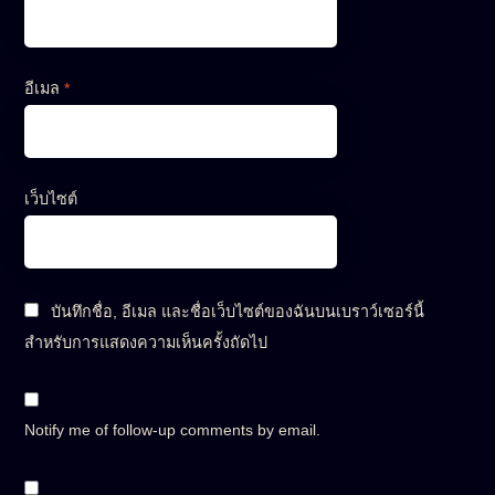
อีเมล
*
เว็บไซต์
บันทึกชื่อ, อีเมล และชื่อเว็บไซต์ของฉันบนเบราว์เซอร์นี้
สำหรับการแสดงความเห็นครั้งถัดไป
Notify me of follow-up comments by email.