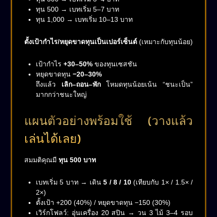
ทุน 500 → เบทเริ่ม 5–7 บาท
ทุน 1,000 → เบทเริ่ม 10–13 บาท
ตั้งเป้ากำไร/หยุดขาดทุนเป็นเปอร์เซ็นต์
(เหมาะกับทุนน้อย)
เป้ากำไร
+30–50%
ของทุนเซสชัน
หยุดขาดทุน
−20–30%
ถึงแล้ว
เลิก–ถอน–พัก
โหมดทุนน้อยเน้น “ชนะเป็น”
มากกว่าชนะใหญ่
แผนตัวอย่างพร้อมใช้ (วางแล้ว
เล่นได้เลย)
สมมติคุณมี
ทุน 500 บาท
เบทเริ่ม 5 บาท → เดิน
5 / 8 / 10
(เทียบกับ 1× / 1.5× /
2×)
ตั้งเป้า +200 (40%) / หยุดขาดทุน −150 (30%)
เวิร์กโฟลว์: อุ่นเครื่อง 20 สปิน → วน 3 ไม้ 3–4 รอบ