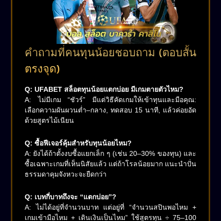
คำถามที่คนทุนน้อยชอบถาม (ตอบสั้น
ตรงจุด)
Q: UFABET สล็อตทุนน้อยแตกบ่อย มีเกมตายตัวไหม?
A: ไม่มีเกม “ชัวร์” มีแต่วิธีคัดเกมให้เข้าทุนและมือคุณ:
เลือกความผันผวนต่ำ–กลาง, ทดสอบ 15 นาที, แล้วค่อยอัด
ด้วยสูตรไม้เนียน
Q: ซื้อฟีเจอร์คุ้มสำหรับทุนน้อยไหม?
A: ยังได้ถ้าตั้งงบซื้อแยกเล็ก ๆ (เช่น 20–30% ของทุน) และ
ซื้อเฉพาะเกมที่เห็นนิสัยแล้ว แต่ถ้าโรลน้อยมาก แนะนำปั่น
ธรรมดาคุมจังหวะจะยืดกว่า
Q: เบทกี่บาทถึงจะ “แตกบ่อย”?
A: ไม่ได้อยู่ที่จำนวนบาท แต่อยู่ที่ “จำนวนสปินพอไหม +
เกมเข้ามือไหม + เดินเงินเป็นไหม” ใช้สูตรทุน ÷ 75–100