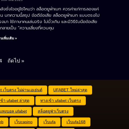
ลังชั่งใจอยู่ใช่ไหมว่า สล็อตยูฟ่าเบท ควรค่าแก่การลองแค่
หน บทความนี้สรุป ข้อดีข้อเสีย สล็อตยูฟ่าเบท แบบตรงไป
งมา ใช้ภาษาคนเล่นจริง ไม่บิ้วเกิน และมีวิธีรับมือข้อเสีย
้กลายเป็น “ความเสี่ยงที่ควบคุม
านเพิ่มเติม »
4
ถัดไป »
t เว็บตรง ไม่ผ่านเอเย่นต์
UFABET ใหม่ล่าสุด
ข้า ufabet ล่าสุด
ทางเข้า ufabet เว็บตรง
แทงบอล ufabet
สล็อตยูฟ่าเว็บตรง
mb
เว็บcasino
เว็บufa
เว็บufa168