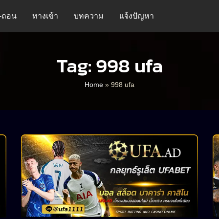
-ถอน
ทางเข้า
บทความ
แจ้งปัญหา
Tag: 998 ufa
Home
»
998 ufa