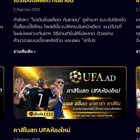
2 กันยายน 2025
2 
กำลังหา “โปรโมชั่นสล็อต กันยายน” ยูฟ่าเบท แบบไม่ต้องไถ
เท
ุน
ทั้งล็อบบี้ใช่ไหม โพสต์นี้รวบให้ครบในหน้าเดียว: แนวโปรที่
เ
โผล่บ่อยช่วงกันยาฯ วิธีอ่านเทิร์นให้ไม่พลาด ตัวอย่าง
ทุ
คำนวณแบบเบื้องหลังร้าน และแผน “ล่าโปร
จั
อ่านเพิ่มเติม »
อ่
คาสิโนสด UFAห้องใหม่
ข
2 กันยายน 2025
21