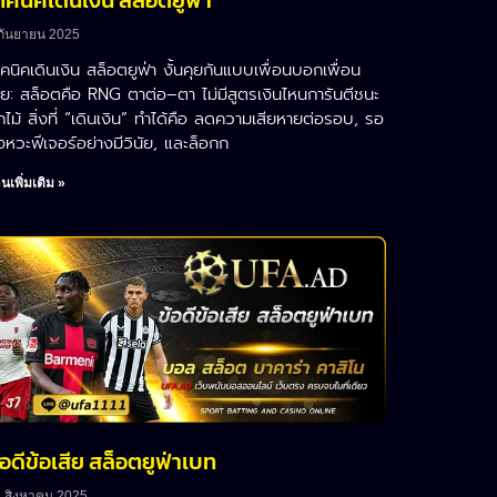
กันยายน 2025
คนิคเดินเงิน สล็อตยูฟ่า งั้นคุยกันแบบเพื่อนบอกเพื่อน
ลย: สล็อตคือ RNG ตาต่อ–ตา ไม่มีสูตรเงินไหนการันตีชนะ
กไม้ สิ่งที่ “เดินเงิน” ทำได้คือ ลดความเสียหายต่อรอบ, รอ
งหวะฟีเจอร์อย่างมีวินัย, และล็อกก
านเพิ่มเติม »
้อดีข้อเสีย สล็อตยูฟ่าเบท
 สิงหาคม 2025