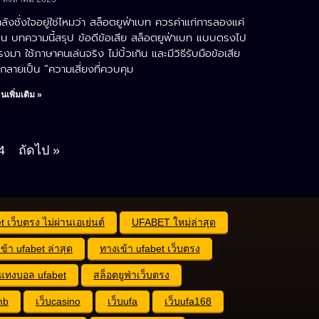
ลังชั่งใจอยู่ใช่ไหมว่า สล็อตยูฟ่าเบท ควรค่าแก่การลองแค่
หน บทความนี้สรุป ข้อดีข้อเสีย สล็อตยูฟ่าเบท แบบตรงไป
งมา ใช้ภาษาคนเล่นจริง ไม่บิ้วเกิน และมีวิธีรับมือข้อเสีย
้กลายเป็น “ความเสี่ยงที่ควบคุม
านเพิ่มเติม »
4
ถัดไป »
t เว็บตรง ไม่ผ่านเอเย่นต์
UFABET ใหม่ล่าสุด
ข้า ufabet ล่าสุด
ทางเข้า ufabet เว็บตรง
แทงบอล ufabet
สล็อตยูฟ่าเว็บตรง
mb
เว็บcasino
เว็บufa
เว็บufa168