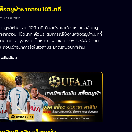
ล็อตยูฟ่าฝากถอน 10วินาที
กันยายน 2025
อตยูฟ่าฝากถอน 10วินาที คืออะไร และใครเหมาะ สล็อตยู
าฝากถอน 10วินาที คือประสบการณ์ใช้งานสล็อตยูฟ่าเบทที่
น้นความเร็วธุรกรรมเป็นหลัก—ฝากเข้าบัญชี UFAAD เกม
ละถอนเข้าธนาคารได้ในเวลาประมาณสิบวินาทีผ่าน
านเพิ่มเติม »
ทคนิคเดินเงิน สล็อตยูฟ่า