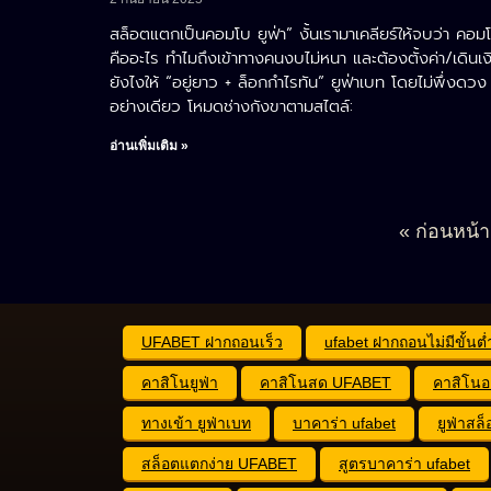
สล็อตแตกเป็นคอมโบ ยูฟ่า” งั้นเรามาเคลียร์ให้จบว่า คอม
คืออะไร ทำไมถึงเข้าทางคนงบไม่หนา และต้องตั้งค่า/เดินเง
ยังไงให้ “อยู่ยาว + ล็อกกำไรทัน” ยูฟ่าเบท โดยไม่พึ่งดวง
อย่างเดียว โหมดช่างกังขาตามสไตล์:
อ่านเพิ่มเติม »
« ก่อนหน้า
UFABET ฝากถอนเร็ว
ufabet ฝากถอนไม่มีขั้นต่
คาสิโนยูฟ่า
คาสิโนสด UFABET
คาสิโนอ
ทางเข้า ยูฟ่าเบท
บาคาร่า ufabet
ยูฟ่าสล
สล็อตแตกง่าย UFABET
สูตรบาคาร่า ufabet