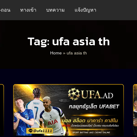
-ถอน
ทางเข้า
บทความ
แจ้งปัญหา
Tag: ufa asia th
Home
»
ufa asia th