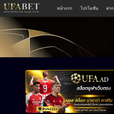
หน้าแรก
โปรโมชั่น
ฝาก