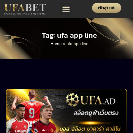
เข้าสู่ระบบ
โปรโมชั่น
ฝาก-ถอน
แจ้งปัญหา
Tag: ufa app line
Home
»
ufa app line