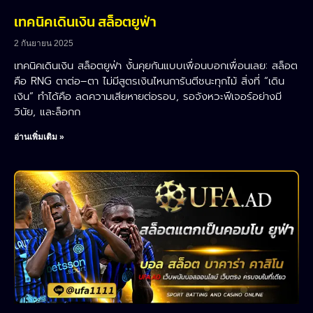
เทคนิคเดินเงิน สล็อตยูฟ่า
2 กันยายน 2025
เทคนิคเดินเงิน สล็อตยูฟ่า งั้นคุยกันแบบเพื่อนบอกเพื่อนเลย: สล็อต
คือ RNG ตาต่อ–ตา ไม่มีสูตรเงินไหนการันตีชนะทุกไม้ สิ่งที่ “เดิน
เงิน” ทำได้คือ ลดความเสียหายต่อรอบ, รอจังหวะฟีเจอร์อย่างมี
วินัย, และล็อกก
อ่านเพิ่มเติม »