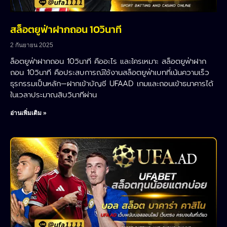
สล็อตยูฟ่าฝากถอน 10วินาที
2 กันยายน 2025
ล็อตยูฟ่าฝากถอน 10วินาที คืออะไร และใครเหมาะ สล็อตยูฟ่าฝาก
ถอน 10วินาที คือประสบการณ์ใช้งานสล็อตยูฟ่าเบทที่เน้นความเร็ว
ธุรกรรมเป็นหลัก—ฝากเข้าบัญชี UFAAD เกมและถอนเข้าธนาคารได้
ในเวลาประมาณสิบวินาทีผ่าน
อ่านเพิ่มเติม »