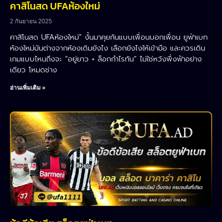
คาสิโนสด UFAห้องใหม่
2 กันยายน 2025
คาสิโนสด UFAห้องใหม่” งั้นมาคุยกันแบบเพื่อนบอกเพื่อน ยูฟ่าเบท
ห้องใหม่มันต่างจากห้องเดิมยังไง เลือกยังไงให้เข้ามือ และควรเดิน
เกมแบบไหนถึงจะ “อยู่ยาว + ล็อกกำไรทัน” ไม่ใช่หวังพึ่งฟ้าอย่าง
เดียว โหมดช่าง
อ่านเพิ่มเติม »