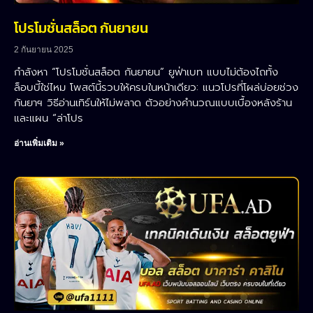
โปรโมชั่นสล็อต กันยายน
2 กันยายน 2025
กำลังหา “โปรโมชั่นสล็อต กันยายน” ยูฟ่าเบท แบบไม่ต้องไถทั้ง
ล็อบบี้ใช่ไหม โพสต์นี้รวบให้ครบในหน้าเดียว: แนวโปรที่โผล่บ่อยช่วง
กันยาฯ วิธีอ่านเทิร์นให้ไม่พลาด ตัวอย่างคำนวณแบบเบื้องหลังร้าน
และแผน “ล่าโปร
อ่านเพิ่มเติม »