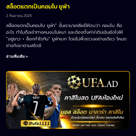
สล็อตแตกเป็นคอมโบ ยูฟ่า
2 กันยายน 2025
สล็อตแตกเป็นคอมโบ ยูฟ่า” งั้นเรามาเคลียร์ให้จบว่า คอมโบ คือ
อะไร ทำไมถึงเข้าทางคนงบไม่หนา และต้องตั้งค่า/เดินเงินยังไงให้
“อยู่ยาว + ล็อกกำไรทัน” ยูฟ่าเบท โดยไม่พึ่งดวงอย่างเดียว โหมด
ช่างกังขาตามสไตล์:
อ่านเพิ่มเติม »