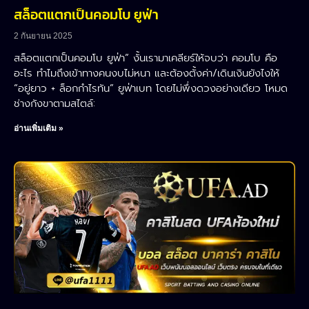
สล็อตแตกเป็นคอมโบ ยูฟ่า
2 กันยายน 2025
สล็อตแตกเป็นคอมโบ ยูฟ่า” งั้นเรามาเคลียร์ให้จบว่า คอมโบ คือ
อะไร ทำไมถึงเข้าทางคนงบไม่หนา และต้องตั้งค่า/เดินเงินยังไงให้
“อยู่ยาว + ล็อกกำไรทัน” ยูฟ่าเบท โดยไม่พึ่งดวงอย่างเดียว โหมด
ช่างกังขาตามสไตล์:
อ่านเพิ่มเติม »