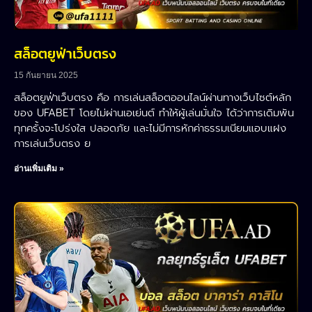
สล็อตยูฟ่าเว็บตรง
15 กันยายน 2025
สล็อตยูฟ่าเว็บตรง คือ การเล่นสล็อตออนไลน์ผ่านทางเว็บไซต์หลัก
ของ UFABET โดยไม่ผ่านเอเย่นต์ ทำให้ผู้เล่นมั่นใจ ได้ว่าการเดิมพัน
ทุกครั้งจะโปร่งใส ปลอดภัย และไม่มีการหักค่าธรรมเนียมแอบแฝง
การเล่นเว็บตรง ย
อ่านเพิ่มเติม »