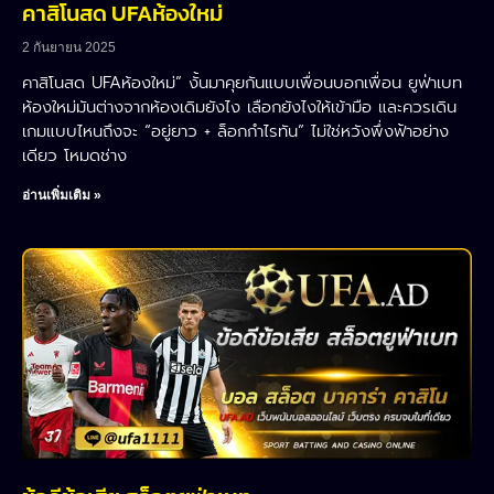
คาสิโนสด UFAห้องใหม่
2 กันยายน 2025
คาสิโนสด UFAห้องใหม่” งั้นมาคุยกันแบบเพื่อนบอกเพื่อน ยูฟ่าเบท
ห้องใหม่มันต่างจากห้องเดิมยังไง เลือกยังไงให้เข้ามือ และควรเดิน
เกมแบบไหนถึงจะ “อยู่ยาว + ล็อกกำไรทัน” ไม่ใช่หวังพึ่งฟ้าอย่าง
เดียว โหมดช่าง
อ่านเพิ่มเติม »