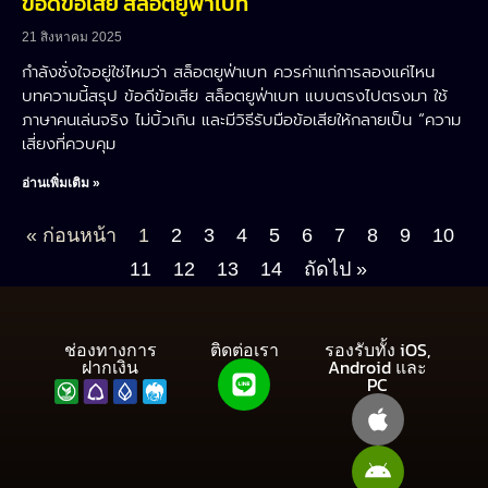
ข้อดีข้อเสีย สล็อตยูฟ่าเบท
21 สิงหาคม 2025
กำลังชั่งใจอยู่ใช่ไหมว่า สล็อตยูฟ่าเบท ควรค่าแก่การลองแค่ไหน
บทความนี้สรุป ข้อดีข้อเสีย สล็อตยูฟ่าเบท แบบตรงไปตรงมา ใช้
ภาษาคนเล่นจริง ไม่บิ้วเกิน และมีวิธีรับมือข้อเสียให้กลายเป็น “ความ
เสี่ยงที่ควบคุม
อ่านเพิ่มเติม »
« ก่อนหน้า
1
2
3
4
5
6
7
8
9
10
11
12
13
14
ถัดไป »
ช่องทางการ
ติดต่อเรา
รองรับทั้ง iOS,
ฝากเงิน
Android และ
PC