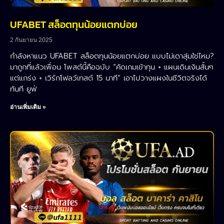
UFABET สล็อตทุนน้อยแตกบ่อย
2 กันยายน 2025
กำลังหาแนว UFABET สล็อตทุนน้อยแตกบ่อย แบบไม่เดาสุ่มใช่ไหม?
มาถูกที่แล้วเพื่อน โพสต์นี้คือฉบับ “คัดเกมเข้าทุน + แผนเดินเงินสั้นๆ
แต่แกร่ง + เวิร์กโฟลว์เทสต์ 15 นาที” เอาไปวางแผงในชีวิตจริงได้
ทันที ยูฟ่
อ่านเพิ่มเติม »