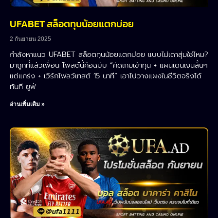
UFABET สล็อตทุนน้อยแตกบ่อย
2 กันยายน 2025
กำลังหาแนว UFABET สล็อตทุนน้อยแตกบ่อย แบบไม่เดาสุ่มใช่ไหม?
มาถูกที่แล้วเพื่อน โพสต์นี้คือฉบับ “คัดเกมเข้าทุน + แผนเดินเงินสั้นๆ
แต่แกร่ง + เวิร์กโฟลว์เทสต์ 15 นาที” เอาไปวางแผงในชีวิตจริงได้
ทันที ยูฟ่
อ่านเพิ่มเติม »