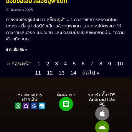
ข้อดีข้อเสีย สล็อตยูฟ่าเบท
21 สิงหาคม 2025
กำลังชั่งใจอยู่ใช่ไหมว่า สล็อตยูฟ่าเบท ควรค่าแก่การลองแค่ไหน
บทความนี้สรุป ข้อดีข้อเสีย สล็อตยูฟ่าเบท แบบตรงไปตรงมา ใช้
ภาษาคนเล่นจริง ไม่บิ้วเกิน และมีวิธีรับมือข้อเสียให้กลายเป็น “ความ
เสี่ยงที่ควบคุม
อ่านเพิ่มเติม »
« ก่อนหน้า
1
2
3
4
5
6
7
8
9
10
11
12
13
14
ถัดไป »
ช่องทางการ
ติดต่อเรา
รองรับทั้ง iOS,
ฝากเงิน
Android และ
PC