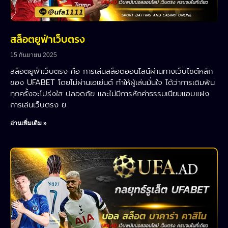
สล็อตยูฟ่าเว็บตรง
15 กันยายน 2025
สล็อตยูฟ่าเว็บตรง คือ การเล่นสล็อตออนไลน์ผ่านทางเว็บไซต์หลัก
ของ UFABET โดยไม่ผ่านเอเย่นต์ ทำให้ผู้เล่นมั่นใจ ได้ว่าการเดิมพัน
ทุกครั้งจะโปร่งใส ปลอดภัย และไม่มีการหักค่าธรรมเนียมแอบแฝง
การเล่นเว็บตรง ย
อ่านเพิ่มเติม »