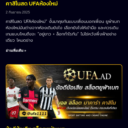
คาสิโนสด UFAห้องใหม่
2 กันยายน 2025
คาสิโนสด UFAห้องใหม่” งั้นมาคุยกันแบบเพื่อนบอกเพื่อน ยูฟ่าเบท
ห้องใหม่มันต่างจากห้องเดิมยังไง เลือกยังไงให้เข้ามือ และควรเดิน
เกมแบบไหนถึงจะ “อยู่ยาว + ล็อกกำไรทัน” ไม่ใช่หวังพึ่งฟ้าอย่าง
เดียว โหมดช่าง
อ่านเพิ่มเติม »