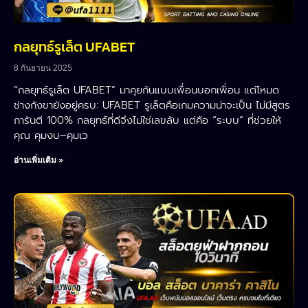
กลยุทธ์รูเล็ต UFABET
8 กันยายน 2025
“กลยุทธ์รูเล็ต UFABET” มาคุยกันแบบเพื่อนบอกเพื่อน แต่โหมด
ช่างกังขายังอยู่ครบ: UFABET รูเล็ตคือเกมความน่าจะเป็น ไม่มีสูตร
การันตี 100% กลยุทธ์ที่ดีจึงไม่ใช่เลขลับ แต่คือ “ระบบ” ที่ช่วยให้
คุณ คุมงบ–คุมเว
อ่านเพิ่มเติม »