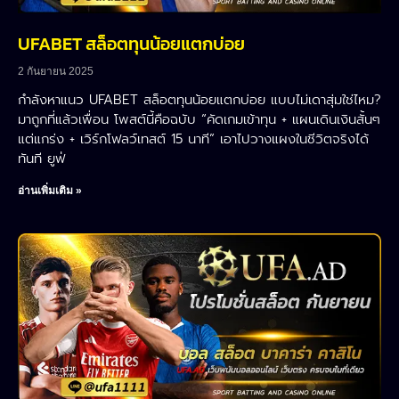
UFABET สล็อตทุนน้อยแตกบ่อย
2 กันยายน 2025
กำลังหาแนว UFABET สล็อตทุนน้อยแตกบ่อย แบบไม่เดาสุ่มใช่ไหม?
มาถูกที่แล้วเพื่อน โพสต์นี้คือฉบับ “คัดเกมเข้าทุน + แผนเดินเงินสั้นๆ
แต่แกร่ง + เวิร์กโฟลว์เทสต์ 15 นาที” เอาไปวางแผงในชีวิตจริงได้
ทันที ยูฟ่
อ่านเพิ่มเติม »