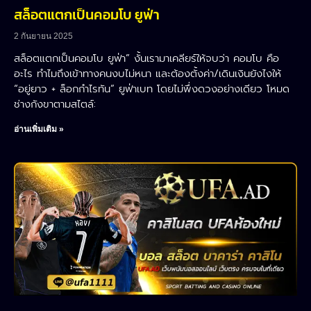
สล็อตแตกเป็นคอมโบ ยูฟ่า
2 กันยายน 2025
สล็อตแตกเป็นคอมโบ ยูฟ่า” งั้นเรามาเคลียร์ให้จบว่า คอมโบ คือ
อะไร ทำไมถึงเข้าทางคนงบไม่หนา และต้องตั้งค่า/เดินเงินยังไงให้
“อยู่ยาว + ล็อกกำไรทัน” ยูฟ่าเบท โดยไม่พึ่งดวงอย่างเดียว โหมด
ช่างกังขาตามสไตล์:
อ่านเพิ่มเติม »