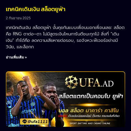
เทคนิคเดินเงิน สล็อตยูฟ่า
2 กันยายน 2025
เทคนิคเดินเงิน สล็อตยูฟ่า งั้นคุยกันแบบเพื่อนบอกเพื่อนเลย: สล็อต
คือ RNG ตาต่อ–ตา ไม่มีสูตรเงินไหนการันตีชนะทุกไม้ สิ่งที่ “เดิน
เงิน” ทำได้คือ ลดความเสียหายต่อรอบ, รอจังหวะฟีเจอร์อย่างมี
วินัย, และล็อกก
อ่านเพิ่มเติม »