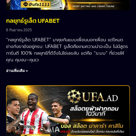
กลยุทธ์รูเล็ต UFABET
8 กันยายน 2025
“กลยุทธ์รูเล็ต UFABET” มาคุยกันแบบเพื่อนบอกเพื่อน แต่โหมด
ช่างกังขายังอยู่ครบ: UFABET รูเล็ตคือเกมความน่าจะเป็น ไม่มีสูตร
การันตี 100% กลยุทธ์ที่ดีจึงไม่ใช่เลขลับ แต่คือ “ระบบ” ที่ช่วยให้
คุณ คุมงบ–คุมเว
อ่านเพิ่มเติม »