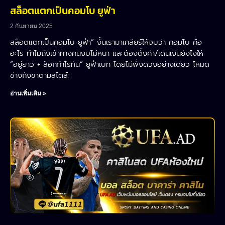
สล็อตแตกเป็นคอมโบ ยูฟ่า
2 กันยายน 2025
สล็อตแตกเป็นคอมโบ ยูฟ่า” งั้นเรามาเคลียร์ให้จบว่า คอมโบ คือ
อะไร ทำไมถึงเข้าทางคนงบไม่หนา และต้องตั้งค่า/เดินเงินยังไงให้
“อยู่ยาว + ล็อกกำไรทัน” ยูฟ่าเบท โดยไม่พึ่งดวงอย่างเดียว โหมด
ช่างกังขาตามสไตล์:
อ่านเพิ่มเติม »