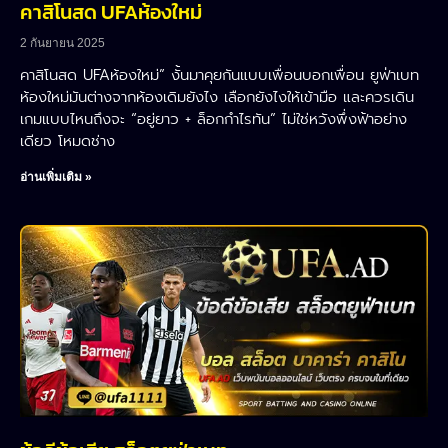
คาสิโนสด UFAห้องใหม่
2 กันยายน 2025
คาสิโนสด UFAห้องใหม่” งั้นมาคุยกันแบบเพื่อนบอกเพื่อน ยูฟ่าเบท
ห้องใหม่มันต่างจากห้องเดิมยังไง เลือกยังไงให้เข้ามือ และควรเดิน
เกมแบบไหนถึงจะ “อยู่ยาว + ล็อกกำไรทัน” ไม่ใช่หวังพึ่งฟ้าอย่าง
เดียว โหมดช่าง
อ่านเพิ่มเติม »