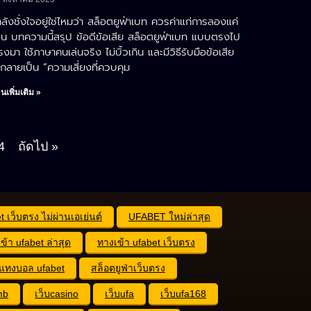
ลังชั่งใจอยู่ใช่ไหมว่า สล็อตยูฟ่าเบท ควรค่าแก่การลองแค่
หน บทความนี้สรุป ข้อดีข้อเสีย สล็อตยูฟ่าเบท แบบตรงไป
งมา ใช้ภาษาคนเล่นจริง ไม่บิ้วเกิน และมีวิธีรับมือข้อเสีย
้กลายเป็น “ความเสี่ยงที่ควบคุม
านเพิ่มเติม »
4
ถัดไป »
t เว็บตรง ไม่ผ่านเอเย่นต์
UFABET ใหม่ล่าสุด
ข้า ufabet ล่าสุด
ทางเข้า ufabet เว็บตรง
แทงบอล ufabet
สล็อตยูฟ่าเว็บตรง
mb
เว็บcasino
เว็บufa
เว็บufa168