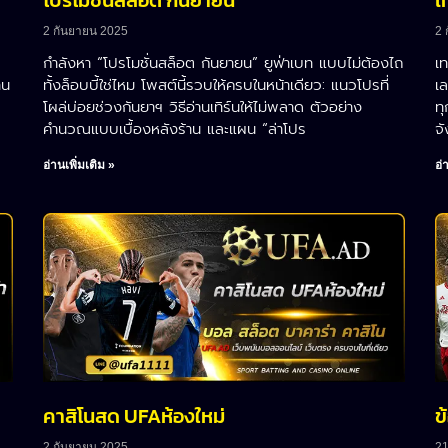
2 กันยายน 2025
2 
กำลังหา “โปรโมชั่นสล็อต กันยายน” ยูฟ่าเบท แบบไม่ต้องไถ
เท
ุน
ทั้งล็อบบี้ใช่ไหม โพสต์นี้รวบให้ครบในหน้าเดียว: แนวโปรที่
เ
โผล่บ่อยช่วงกันยาฯ วิธีอ่านเทิร์นให้ไม่พลาด ตัวอย่าง
ทุ
คำนวณแบบเบื้องหลังร้าน และแผน “ล่าโปร
จั
อ่านเพิ่มเติม »
อ่
คาสิโนสด UFAห้องใหม่
ข
2 กันยายน 2025
21