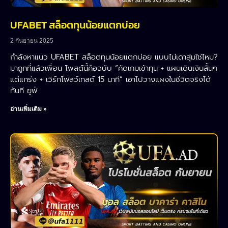
UFABET สล็อตทุนน้อยแตกบ่อย
2 กันยายน 2025
กำลังหาแนว UFABET สล็อตทุนน้อยแตกบ่อย แบบไม่เดาสุ่มใช่ไหม?
มาถูกที่แล้วเพื่อน โพสต์นี้คือฉบับ “คัดเกมเข้าทุน + แผนเดินเงินสั้นๆ
แต่แกร่ง + เวิร์กโฟลว์เทสต์ 15 นาที” เอาไปวางแผงในชีวิตจริงได้
ทันที ยูฟ่
อ่านเพิ่มเติม »