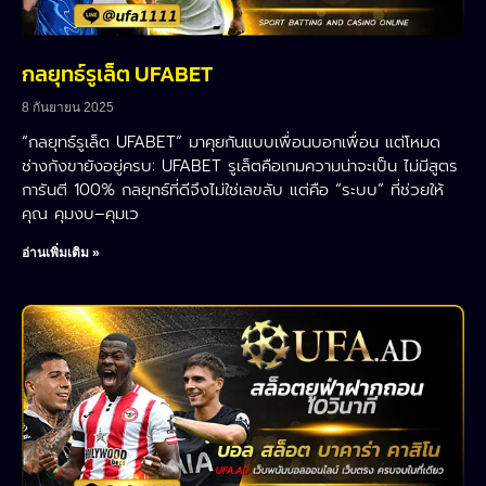
กลยุทธ์รูเล็ต UFABET
8 กันยายน 2025
“กลยุทธ์รูเล็ต UFABET” มาคุยกันแบบเพื่อนบอกเพื่อน แต่โหมด
ช่างกังขายังอยู่ครบ: UFABET รูเล็ตคือเกมความน่าจะเป็น ไม่มีสูตร
การันตี 100% กลยุทธ์ที่ดีจึงไม่ใช่เลขลับ แต่คือ “ระบบ” ที่ช่วยให้
คุณ คุมงบ–คุมเว
อ่านเพิ่มเติม »