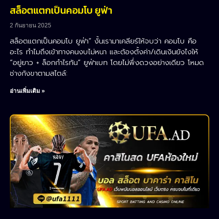
สล็อตแตกเป็นคอมโบ ยูฟ่า
2 กันยายน 2025
สล็อตแตกเป็นคอมโบ ยูฟ่า” งั้นเรามาเคลียร์ให้จบว่า คอมโบ คือ
อะไร ทำไมถึงเข้าทางคนงบไม่หนา และต้องตั้งค่า/เดินเงินยังไงให้
“อยู่ยาว + ล็อกกำไรทัน” ยูฟ่าเบท โดยไม่พึ่งดวงอย่างเดียว โหมด
ช่างกังขาตามสไตล์:
อ่านเพิ่มเติม »