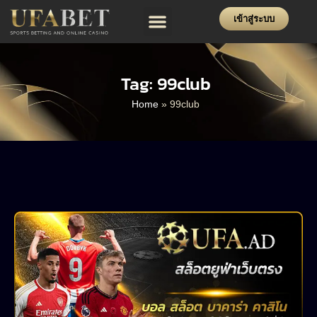
เข้าสู่ระบบ
โปรโมชั่น
ฝาก-ถอน
แจ้งปัญหา
Tag: 99club
Home
»
99club