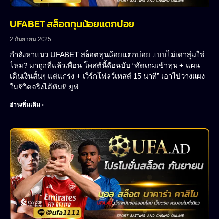
UFABET สล็อตทุนน้อยแตกบ่อย
2 กันยายน 2025
กำลังหาแนว UFABET สล็อตทุนน้อยแตกบ่อย แบบไม่เดาสุ่มใช่
ไหม? มาถูกที่แล้วเพื่อน โพสต์นี้คือฉบับ “คัดเกมเข้าทุน + แผน
เดินเงินสั้นๆ แต่แกร่ง + เวิร์กโฟลว์เทสต์ 15 นาที” เอาไปวางแผง
ในชีวิตจริงได้ทันที ยูฟ่
อ่านเพิ่มเติม »