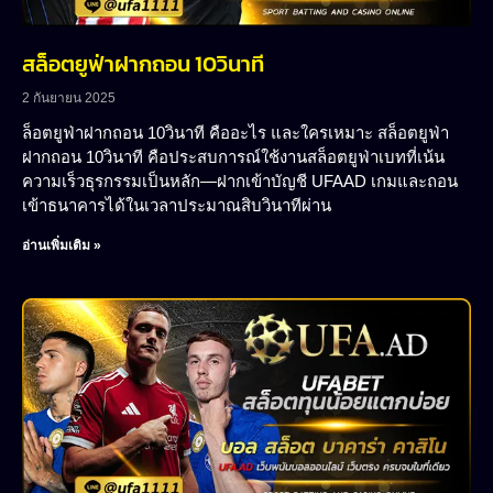
สล็อตยูฟ่าฝากถอน 10วินาที
2 กันยายน 2025
ล็อตยูฟ่าฝากถอน 10วินาที คืออะไร และใครเหมาะ สล็อตยูฟ่า
ฝากถอน 10วินาที คือประสบการณ์ใช้งานสล็อตยูฟ่าเบทที่เน้น
ความเร็วธุรกรรมเป็นหลัก—ฝากเข้าบัญชี UFAAD เกมและถอน
เข้าธนาคารได้ในเวลาประมาณสิบวินาทีผ่าน
อ่านเพิ่มเติม »