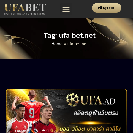
เข้าสู่ระบบ
โปรโมชั่น
ฝาก-ถอน
แจ้งปัญหา
Tag: ufa bet.net
Home
»
ufa bet.net