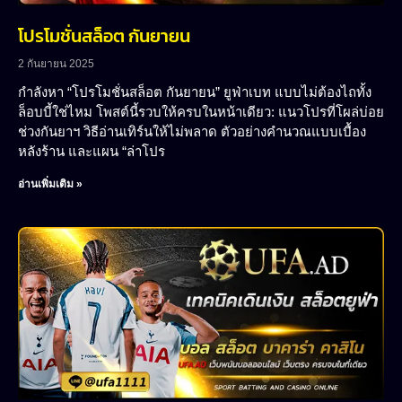
โปรโมชั่นสล็อต กันยายน
2 กันยายน 2025
กำลังหา “โปรโมชั่นสล็อต กันยายน” ยูฟ่าเบท แบบไม่ต้องไถทั้ง
ล็อบบี้ใช่ไหม โพสต์นี้รวบให้ครบในหน้าเดียว: แนวโปรที่โผล่บ่อย
ช่วงกันยาฯ วิธีอ่านเทิร์นให้ไม่พลาด ตัวอย่างคำนวณแบบเบื้อง
หลังร้าน และแผน “ล่าโปร
อ่านเพิ่มเติม »