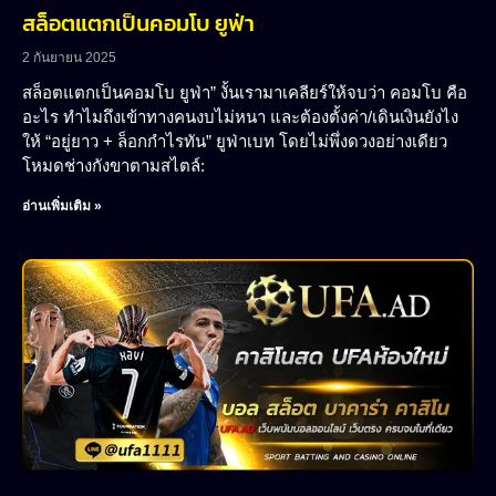
สล็อตแตกเป็นคอมโบ ยูฟ่า
2 กันยายน 2025
สล็อตแตกเป็นคอมโบ ยูฟ่า” งั้นเรามาเคลียร์ให้จบว่า คอมโบ คือ
อะไร ทำไมถึงเข้าทางคนงบไม่หนา และต้องตั้งค่า/เดินเงินยังไง
ให้ “อยู่ยาว + ล็อกกำไรทัน” ยูฟ่าเบท โดยไม่พึ่งดวงอย่างเดียว
โหมดช่างกังขาตามสไตล์:
อ่านเพิ่มเติม »