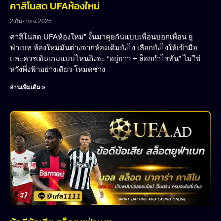
คาสิโนสด UFAห้องใหม่
2 กันยายน 2025
คาสิโนสด UFAห้องใหม่” งั้นมาคุยกันแบบเพื่อนบอกเพื่อน ยู
ฟ่าเบท ห้องใหม่มันต่างจากห้องเดิมยังไง เลือกยังไงให้เข้ามือ
และควรเดินเกมแบบไหนถึงจะ “อยู่ยาว + ล็อกกำไรทัน” ไม่ใช่
หวังพึ่งฟ้าอย่างเดียว โหมดช่าง
อ่านเพิ่มเติม »