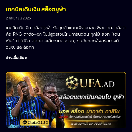
เทคนิคเดินเงิน สล็อตยูฟ่า
2 กันยายน 2025
เทคนิคเดินเงิน สล็อตยูฟ่า งั้นคุยกันแบบเพื่อนบอกเพื่อนเลย: สล็อต
คือ RNG ตาต่อ–ตา ไม่มีสูตรเงินไหนการันตีชนะทุกไม้ สิ่งที่ “เดิน
เงิน” ทำได้คือ ลดความเสียหายต่อรอบ, รอจังหวะฟีเจอร์อย่างมี
วินัย, และล็อกก
อ่านเพิ่มเติม »