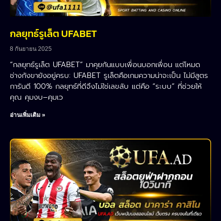
กลยุทธ์รูเล็ต UFABET
8 กันยายน 2025
“กลยุทธ์รูเล็ต UFABET” มาคุยกันแบบเพื่อนบอกเพื่อน แต่โหมด
ช่างกังขายังอยู่ครบ: UFABET รูเล็ตคือเกมความน่าจะเป็น ไม่มีสูตร
การันตี 100% กลยุทธ์ที่ดีจึงไม่ใช่เลขลับ แต่คือ “ระบบ” ที่ช่วยให้
คุณ คุมงบ–คุมเว
อ่านเพิ่มเติม »