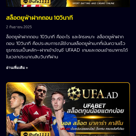
สล็อตยูฟ่าฝากถอน 10วินาที
2 กันยายน 2025
ล็อตยูฟ่าฝากถอน 10วินาที คืออะไร และใครเหมาะ สล็อตยูฟ่าฝาก
ถอน 10วินาที คือประสบการณ์ใช้งานสล็อตยูฟ่าเบทที่เน้นความเร็ว
ธุรกรรมเป็นหลัก—ฝากเข้าบัญชี UFAAD เกมและถอนเข้าธนาคารได้
ในเวลาประมาณสิบวินาทีผ่าน
อ่านเพิ่มเติม »