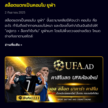
สล็อตแตกเป็นคอมโบ ยูฟ่า
2 กันยายน 2025
สล็อตแตกเป็นคอมโบ ยูฟ่า” งั้นเรามาเคลียร์ให้จบว่า คอมโบ คือ
อะไร ทำไมถึงเข้าทางคนงบไม่หนา และต้องตั้งค่า/เดินเงินยังไงให้
“อยู่ยาว + ล็อกกำไรทัน” ยูฟ่าเบท โดยไม่พึ่งดวงอย่างเดียว โหมด
ช่างกังขาตามสไตล์:
อ่านเพิ่มเติม »