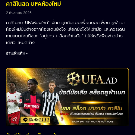
คาสิโนสด UFAห้องใหม่
2 กันยายน 2025
คาสิโนสด UFAห้องใหม่” งั้นมาคุยกันแบบเพื่อนบอกเพื่อน ยูฟ่าเบท
ห้องใหม่มันต่างจากห้องเดิมยังไง เลือกยังไงให้เข้ามือ และควรเดิน
เกมแบบไหนถึงจะ “อยู่ยาว + ล็อกกำไรทัน” ไม่ใช่หวังพึ่งฟ้าอย่าง
เดียว โหมดช่าง
อ่านเพิ่มเติม »