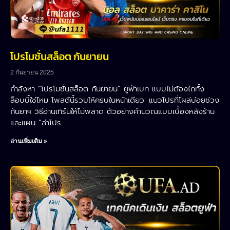
โปรโมชั่นสล็อต กันยายน
2 กันยายน 2025
กำลังหา “โปรโมชั่นสล็อต กันยายน” ยูฟ่าเบท แบบไม่ต้องไถทั้ง
ล็อบบี้ใช่ไหม โพสต์นี้รวบให้ครบในหน้าเดียว: แนวโปรที่โผล่บ่อยช่วง
กันยาฯ วิธีอ่านเทิร์นให้ไม่พลาด ตัวอย่างคำนวณแบบเบื้องหลังร้าน
และแผน “ล่าโปร
อ่านเพิ่มเติม »