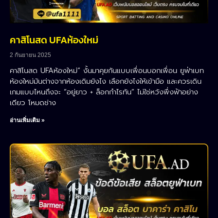
คาสิโนสด UFAห้องใหม่
2 กันยายน 2025
คาสิโนสด UFAห้องใหม่” งั้นมาคุยกันแบบเพื่อนบอกเพื่อน ยูฟ่าเบท
ห้องใหม่มันต่างจากห้องเดิมยังไง เลือกยังไงให้เข้ามือ และควรเดิน
เกมแบบไหนถึงจะ “อยู่ยาว + ล็อกกำไรทัน” ไม่ใช่หวังพึ่งฟ้าอย่าง
เดียว โหมดช่าง
อ่านเพิ่มเติม »