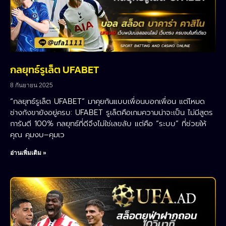
กลยุทธ์รูเล็ต UFABET
8 กันยายน 2025
“กลยุทธ์รูเล็ต UFABET” มาคุยกันแบบเพื่อนบอกเพื่อน แต่โหมด
ช่างกังขายังอยู่ครบ: UFABET รูเล็ตคือเกมความน่าจะเป็น ไม่มีสูตร
การันตี 100% กลยุทธ์ที่ดีจึงไม่ใช่เลขลับ แต่คือ “ระบบ” ที่ช่วยให้
คุณ คุมงบ–คุมเว
อ่านเพิ่มเติม »