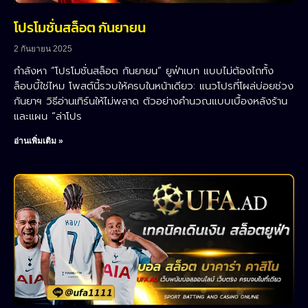
โปรโมชั่นสล็อต กันยายน
2 กันยายน 2025
กำลังหา “โปรโมชั่นสล็อต กันยายน” ยูฟ่าเบท แบบไม่ต้องไถทั้ง
ล็อบบี้ใช่ไหม โพสต์นี้รวบให้ครบในหน้าเดียว: แนวโปรที่โผล่บ่อยช่วง
กันยาฯ วิธีอ่านเทิร์นให้ไม่พลาด ตัวอย่างคำนวณแบบเบื้องหลังร้าน
และแผน “ล่าโปร
อ่านเพิ่มเติม »