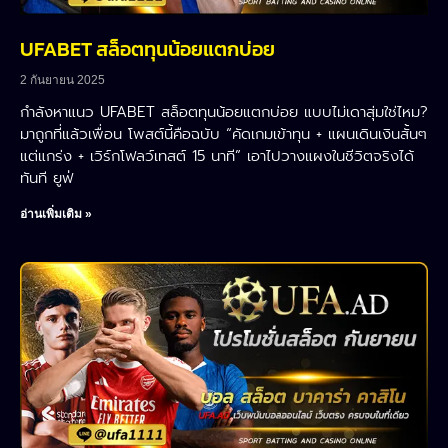
UFABET สล็อตทุนน้อยแตกบ่อย
2 กันยายน 2025
กำลังหาแนว UFABET สล็อตทุนน้อยแตกบ่อย แบบไม่เดาสุ่มใช่ไหม?
มาถูกที่แล้วเพื่อน โพสต์นี้คือฉบับ “คัดเกมเข้าทุน + แผนเดินเงินสั้นๆ
แต่แกร่ง + เวิร์กโฟลว์เทสต์ 15 นาที” เอาไปวางแผงในชีวิตจริงได้
ทันที ยูฟ่
อ่านเพิ่มเติม »