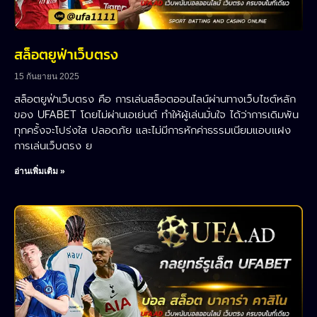
สล็อตยูฟ่าเว็บตรง
15 กันยายน 2025
สล็อตยูฟ่าเว็บตรง คือ การเล่นสล็อตออนไลน์ผ่านทางเว็บไซต์หลัก
ของ UFABET โดยไม่ผ่านเอเย่นต์ ทำให้ผู้เล่นมั่นใจ ได้ว่าการเดิมพัน
ทุกครั้งจะโปร่งใส ปลอดภัย และไม่มีการหักค่าธรรมเนียมแอบแฝง
การเล่นเว็บตรง ย
อ่านเพิ่มเติม »