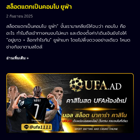
สล็อตแตกเป็นคอมโบ ยูฟ่า
2 กันยายน 2025
สล็อตแตกเป็นคอมโบ ยูฟ่า” งั้นเรามาเคลียร์ให้จบว่า คอมโบ คือ
อะไร ทำไมถึงเข้าทางคนงบไม่หนา และต้องตั้งค่า/เดินเงินยังไงให้
“อยู่ยาว + ล็อกกำไรทัน” ยูฟ่าเบท โดยไม่พึ่งดวงอย่างเดียว โหมด
ช่างกังขาตามสไตล์:
อ่านเพิ่มเติม »