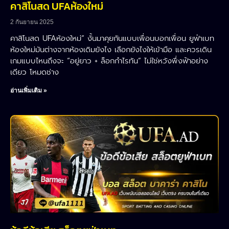
คาสิโนสด UFAห้องใหม่
2 กันยายน 2025
คาสิโนสด UFAห้องใหม่” งั้นมาคุยกันแบบเพื่อนบอกเพื่อน ยูฟ่าเบท
ห้องใหม่มันต่างจากห้องเดิมยังไง เลือกยังไงให้เข้ามือ และควรเดิน
เกมแบบไหนถึงจะ “อยู่ยาว + ล็อกกำไรทัน” ไม่ใช่หวังพึ่งฟ้าอย่าง
เดียว โหมดช่าง
อ่านเพิ่มเติม »