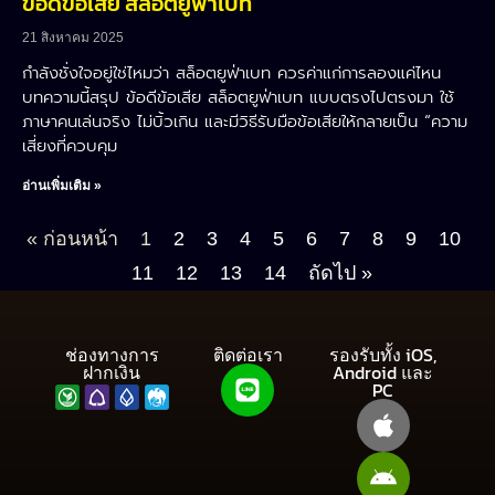
ข้อดีข้อเสีย สล็อตยูฟ่าเบท
21 สิงหาคม 2025
กำลังชั่งใจอยู่ใช่ไหมว่า สล็อตยูฟ่าเบท ควรค่าแก่การลองแค่ไหน
บทความนี้สรุป ข้อดีข้อเสีย สล็อตยูฟ่าเบท แบบตรงไปตรงมา ใช้
ภาษาคนเล่นจริง ไม่บิ้วเกิน และมีวิธีรับมือข้อเสียให้กลายเป็น “ความ
เสี่ยงที่ควบคุม
อ่านเพิ่มเติม »
« ก่อนหน้า
1
2
3
4
5
6
7
8
9
10
11
12
13
14
ถัดไป »
ช่องทางการ
ติดต่อเรา
รองรับทั้ง iOS,
ฝากเงิน
Android และ
PC