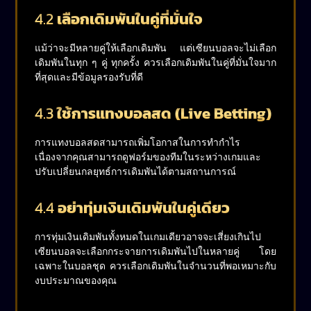
4.2
เลือกเดิมพันในคู่ที่มั่นใจ
แม้ว่าจะมีหลายคู่ให้เลือกเดิมพัน แต่เซียนบอลจะไม่เลือก
เดิมพันในทุก ๆ คู่ ทุกครั้ง ควรเลือกเดิมพันในคู่ที่มั่นใจมาก
ที่สุดและมีข้อมูลรองรับที่ดี
4.3
ใช้การแทงบอลสด (Live Betting)
การแทงบอลสดสามารถเพิ่มโอกาสในการทำกำไร
เนื่องจากคุณสามารถดูฟอร์มของทีมในระหว่างเกมและ
ปรับเปลี่ยนกลยุทธ์การเดิมพันได้ตามสถานการณ์
4.4
อย่าทุ่มเงินเดิมพันในคู่เดียว
การทุ่มเงินเดิมพันทั้งหมดในเกมเดียวอาจจะเสี่ยงเกินไป
เซียนบอลจะเลือกกระจายการเดิมพันไปในหลายคู่ โดย
เฉพาะในบอลชุด ควรเลือกเดิมพันในจำนวนที่พอเหมาะกับ
งบประมาณของคุณ