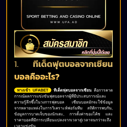
1.
ทีเด็ดฟุตบอลจากเซียน
บอลคืออะไร?
ทางเข้า UFABET
ทีเด็ดฟุตบอลจากเซียน
คือการคาด
การณ์ผลการแข่งขันฟุตบอลจากผู้ที่มีประสบการณ์และ
ความรู้ลึกซึ้งในวงการฟุตบอล เซียนบอลมักจะใช้ข้อมูล
จากหลายแหล่งในการวิเคราะห์ฟอร์มทีม สถิติการพบกัน,
ข้อมูลการบาดเจ็บของนักเตะ, การตั้งค่าของโค้ช และ
ราคาบอลที่มีการเปลี่ยนแปลงจากเวลาสู่เวลาจนกว่าจะถึง
เวลาแข่งขัน