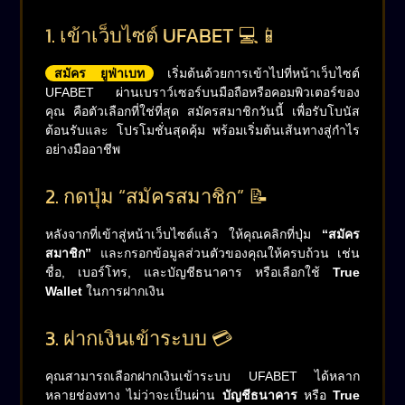
1. เข้าเว็บไซต์ UFABET 💻📱
สมัคร ยูฟ่าเบท
เริ่มต้นด้วยการเข้าไปที่หน้าเว็บไซต์
UFABET ผ่านเบราว์เซอร์บนมือถือหรือคอมพิวเตอร์ของ
คุณ คือตัวเลือกที่ใช่ที่สุด สมัครสมาชิกวันนี้ เพื่อรับโบนัส
ต้อนรับและ โปรโมชั่นสุดคุ้ม พร้อมเริ่มต้นเส้นทางสู่กำไร
อย่างมืออาชีพ
2. กดปุ่ม “สมัครสมาชิก” 📝
หลังจากที่เข้าสู่หน้าเว็บไซต์แล้ว ให้คุณคลิกที่ปุ่ม
“สมัคร
สมาชิก”
และกรอกข้อมูลส่วนตัวของคุณให้ครบถ้วน เช่น
ชื่อ, เบอร์โทร, และบัญชีธนาคาร หรือเลือกใช้
True
Wallet
ในการฝากเงิน
3. ฝากเงินเข้าระบบ 💳
คุณสามารถเลือกฝากเงินเข้าระบบ UFABET ได้หลาก
หลายช่องทาง ไม่ว่าจะเป็นผ่าน
บัญชีธนาคาร
หรือ
True