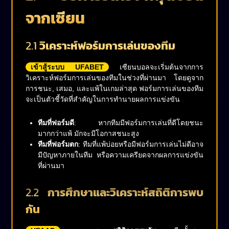
จากเซียน
2.1
วิเคราะห์ฟอร์มการเล่นของทีม
เข้าสู้ระบบ UFABET
เซียนบอลจะเริ่มต้นจากการ
วิเคราะห์ฟอร์มการเล่นของทีมในช่วงที่ผ่านมา โดยดูจาก
การชนะ, เสมอ, และแพ้ในเกมล่าสุด ฟอร์มการเล่นของทีม
จะเป็นตัวชี้วัดที่สำคัญในการทำนายผลการแข่งขัน
ทีมที่ฟอร์มดี
: หากทีมมีฟอร์มการเล่นที่ดีโดยชนะ
มากกว่าแพ้ มักจะมีโอกาสชนะสูง
ทีมที่ฟอร์มตก
: ทีมที่แพ้บ่อยหรือมีฟอร์มการเล่นไม่ดีอาจ
มีปัญหาภายในทีม หรือความเครียดจากผลการแข่งขัน
ที่ผ่านมา
2.2
การศึกษาและวิเคราะห์สถิติการพบ
กัน