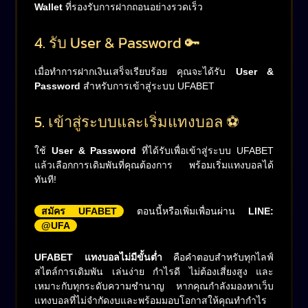
Wallet
ที่รองรับการฝากถอนอย่างรวดเร็ว
4. รับ User & Password 🔑
เมื่อทำการฝากเงินเสร็จเรียบร้อย คุณจะได้รับ
User &
Password
สำหรับการเข้าสู่ระบบ UFABET
5. เข้าสู่ระบบและเริ่มแทงบอล ⚽
ใช้
User & Password
ที่ได้รับเพื่อเข้าสู่ระบบ UFABET
แล้วเลือกการเดิมพันที่คุณต้องการ พร้อมเริ่มแทงบอลได้
ทันที!
สมัคร UFABET
ตอนนี้หรือเพิ่มเพื่อนผ่าน
LINE:
@UFA
UFABET แทงบอลไม่มีขั้นต่ำ
คือคำตอบสำหรับทุกไลฟ์
สไตล์การเดิมพัน เล่นง่าย กำไรดี ไม่ต้องเสี่ยงสูง และ
เหมาะกับทุกระดับความชำนาญ หากคุณกำลังมองหาเว็บ
แทงบอลที่ไม่จำกัดงบและพร้อมมอบโอกาสให้คุณทำกำไร