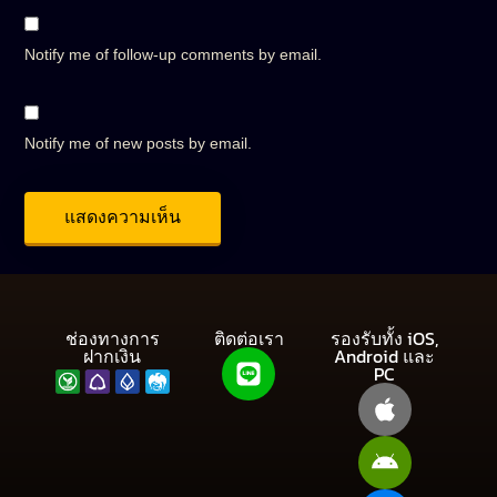
Notify me of follow-up comments by email.
Notify me of new posts by email.
ช่องทางการ
ติดต่อเรา
รองรับทั้ง iOS,
ฝากเงิน
Android และ
PC