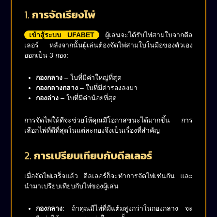
1.
การจัดเรียงไพ่
เข้าสู้ระบบ UFABET
ผู้เล่นจะได้รับไพ่สามใบจากดีล
เลอร์ หลังจากนั้นผู้เล่นต้องจัดไพ่สามใบในมือของตัวเอง
ออกเป็น 3 กอง:
กองกลาง
– ใบที่มีค่าใหญ่ที่สุด
กองกลางกลาง
– ใบที่มีค่ารองลงมา
กองล่าง
– ใบที่มีค่าน้อยที่สุด
การจัดไพ่ให้ดีจะช่วยให้คุณมีโอกาสชนะได้มากขึ้น การ
เลือกไพ่ที่ดีที่สุดในแต่ละกองจึงเป็นเรื่องที่สำคัญ
2.
การเปรียบเทียบกับดีลเลอร์
เมื่อจัดไพ่เสร็จแล้ว ดีลเลอร์ก็จะทำการจัดไพ่เช่นกัน และ
นำมาเปรียบเทียบกับไพ่ของผู้เล่น
กองกลาง
: ถ้าคุณมีไพ่ที่มีแต้มสูงกว่าในกองกลาง จะ