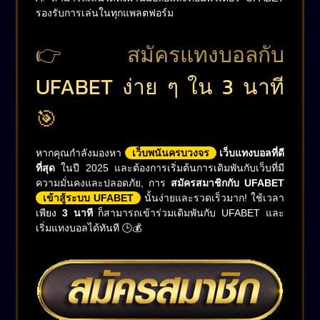
รองรับการเล่นในทุกแพลตฟอร์ม
👉สมัครแทงบอลกับ
UFABET ง่าย ๆ ใน 3 นาที
🎯
หากคุณกำลังมองหา
เว็บพนันครบวงจร
เว็บแทงบอลที่ดี
ที่สุด
ในปี 2025 และต้องการเริ่มต้นการเดิมพันกับเว็บที่มี
ความมั่นคงและปลอดภัย, การ
สมัครสมาชิกกับ UFABET
เข้าสู้ระบบ UFABET
นั้นง่ายและรวดเร็วมาก! ใช้เวลา
เพียง
3 นาที
ก็สามารถเข้าร่วมเดิมพันกับ UFABET และ
เริ่มแทงบอลได้ทันที 🕒💰