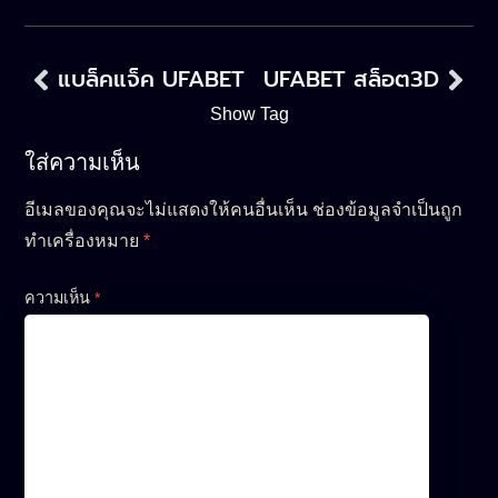
แบล็คแจ็ค UFABET
UFABET สล็อต3D
Show Tag
ใส่ความเห็น
อีเมลของคุณจะไม่แสดงให้คนอื่นเห็น
ช่องข้อมูลจำเป็นถูก
ทำเครื่องหมาย
*
ความเห็น
*