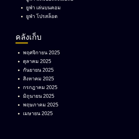
ยูฟ่า เล่นบนคอม
ยูฟ่า โปรสล็อต
คลังเก็บ
พฤศจิกายน 2025
ตุลาคม 2025
กันยายน 2025
สิงหาคม 2025
กรกฎาคม 2025
มิถุนายน 2025
พฤษภาคม 2025
เมษายน 2025