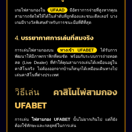
เกมไพ่สามกองใน
UFAAD
มีอัตราการจ่ายที่สูงหากคุณ
สามารถจัดไพ่ให้ได้ในลำดับที่ถูกต้องและชนะดีลเลอร์ บาง
เกมมีรางวัลพิเศษสำหรับการชนะมือที่ดีที่สุด
4.
บรรยากาศการเล่นที่สมจริง
การเล่นไพ่สามกองบน
ทางเข้า UFABET
ได้รับการ
พัฒนาให้มีภาพกราฟิกที่คมชัด พร้อมกับระบบการถ่ายทอด
สด (Live Dealer) ที่ทำให้คุณสามารถเล่นได้เหมือนอยู่ใน
คาสิโนจริง ไม่ต้องออกจากบ้านก็สนุกได้เหมือนเดินทางไป
เล่นคาสิโนที่ต่างประเทศ
วิธีเล่น
คาสิโนไพ่สามกอง
UFABET
การเล่น
ไพ่สามกอง UFABET
นั้นไม่ยากเกินไป แต่ก็ยัง
ต้องใช้ทักษะและกลยุทธ์ในการเล่น