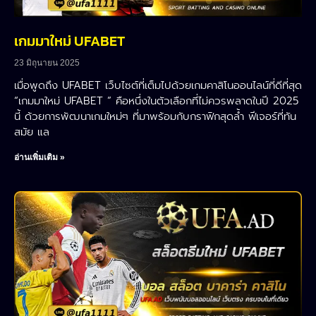
เกมมาใหม่ UFABET
23 มิถุนายน 2025
เมื่อพูดถึง UFABET เว็บไซต์ที่เต็มไปด้วยเกมคาสิโนออนไลน์ที่ดีที่สุด
“เกมมาใหม่ UFABET ” คือหนึ่งในตัวเลือกที่ไม่ควรพลาดในปี 2025
นี้ ด้วยการพัฒนาเกมใหม่ๆ ที่มาพร้อมกับกราฟิกสุดล้ำ ฟีเจอร์ที่ทัน
สมัย แล
อ่านเพิ่มเติม »