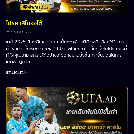
โปรคาสิโนออโต้
25 มิถุนายน 2025
ในปี 2025 นี้ คาสิโนออนไลน์ เป็นทางเลือกที่นักพนันเลือกใช้ในการ
ทำเงินมากขึ้นเรื่อย ๆ และ “ โปรคาสิโนออโต้ ” คือหนึ่งในโปรโมชันที่
ทำให้คุณสามารถเล่นได้อย่างสะดวกสบายยิ่งขึ้น ทุกขั้นตอนในการ
เดิมพันถูกออ
อ่านเพิ่มเติม »