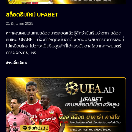
สล็อตธีมใหม่ UFABET
21 มิถุนายน 2025
หากคุณเคยเล่นเกมสล็อตมาตลอดแล้วรู้สึกว่ามันเริ่มซ้ำซาก สล็อต
ธีมใหม่ UFABET ที่จะทำให้คุณตื่นตาตื่นใจกับประสบการณ์การเล่นที่
ไม่เหมือนใคร ไม่ว่าจะเป็นธีมสุดล้ำที่ได้แรงบันดาลใจจากภาพยนตร์,
การผจญภัย, หร
อ่านเพิ่มเติม »