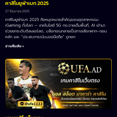
คาสิโนยูฟ่าเบท 2025
27 มิถุนายน 2025
คาสิโนยูฟ่าเบท 2025 คือหมุดหมายสำคัญของอุตสาหกรรม
iGaming ทั้งโลก — เทคโนโลยี 5G กระจายเต็มพื้นที่, AI เข้ามา
ช่วยยกระดับดีลเลอร์สด, บล็อกเชนกลายเป็นทางเลือกฝาก–ถอน
หลัก และ “ประสบการณ์บนจอมือถือ” ถูกยก
อ่านเพิ่มเติม »