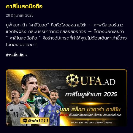
คาสิโนสดมือถือ
28 มิถุนายน 2025
ยูฟ่าเบท ถ้า “คาสิโนสด” คือหัวใจของสายโต๊ะ — ภาพดีลเลอร์สาว
แจกไพ่จริง กลิ่นบรรยากาศเวกัสลอยออกจอ — ก็ต้องบอกเลยว่า
“ คาสิโนสดมือถือ ” คือร่างอัปเกรดที่ทำให้คุณไม่ต้องเดินหาเก้าอี้ว่าง
ไม่ต้องเปิดคอม ไ
อ่านเพิ่มเติม »