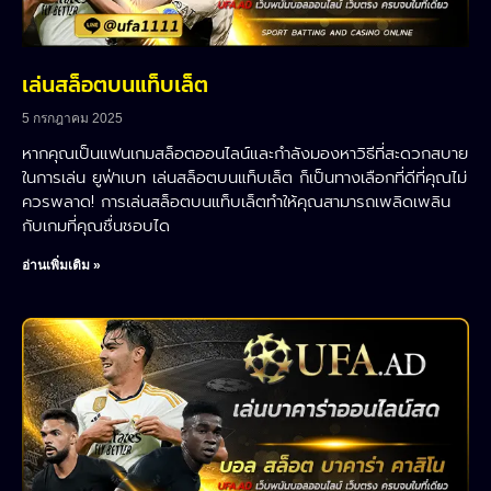
เล่นสล็อตบนแท็บเล็ต
5 กรกฎาคม 2025
หากคุณเป็นแฟนเกมสล็อตออนไลน์และกำลังมองหาวิธีที่สะดวกสบาย
ในการเล่น ยูฟ่าเบท เล่นสล็อตบนแท็บเล็ต ก็เป็นทางเลือกที่ดีที่คุณไม่
ควรพลาด! การเล่นสล็อตบนแท็บเล็ตทำให้คุณสามารถเพลิดเพลิน
กับเกมที่คุณชื่นชอบได
อ่านเพิ่มเติม »