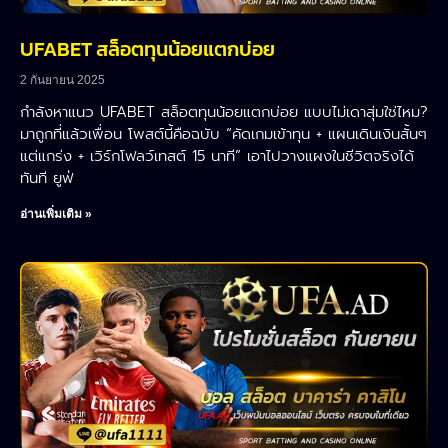
UFABET สล็อตทุนน้อยแตกบ่อย
2 กันยายน 2025
กำลังหาแนว UFABET สล็อตทุนน้อยแตกบ่อย แบบไม่เดาสุ่มใช่ไหม?
มาถูกที่แล้วเพื่อน โพสต์นี้คือฉบับ “คัดเกมเข้าทุน + แผนเดินเงินสั้นๆ
แต่แกร่ง + เวิร์กโฟลว์เทสต์ 15 นาที” เอาไปวางแผงในชีวิตจริงได้
ทันที ยูฟ่
อ่านเพิ่มเติม »