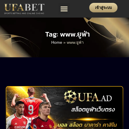
เข้าสู่ระบบ
โปรโมชั่น
ฝาก-ถอน
แจ้งปัญหา
Tag: www.ยูฟ่า
Home
»
www.ยูฟ่า