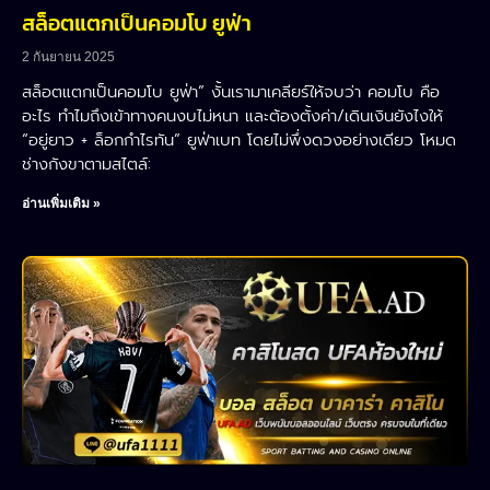
สล็อตแตกเป็นคอมโบ ยูฟ่า
2 กันยายน 2025
สล็อตแตกเป็นคอมโบ ยูฟ่า” งั้นเรามาเคลียร์ให้จบว่า คอมโบ คือ
อะไร ทำไมถึงเข้าทางคนงบไม่หนา และต้องตั้งค่า/เดินเงินยังไงให้
“อยู่ยาว + ล็อกกำไรทัน” ยูฟ่าเบท โดยไม่พึ่งดวงอย่างเดียว โหมด
ช่างกังขาตามสไตล์:
อ่านเพิ่มเติม »