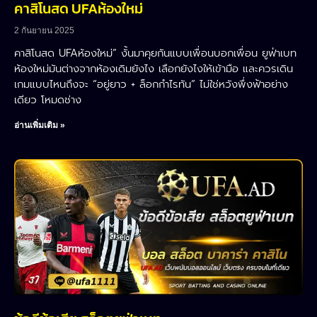
คาสิโนสด UFAห้องใหม่
2 กันยายน 2025
คาสิโนสด UFAห้องใหม่” งั้นมาคุยกันแบบเพื่อนบอกเพื่อน ยูฟ่าเบท
ห้องใหม่มันต่างจากห้องเดิมยังไง เลือกยังไงให้เข้ามือ และควรเดิน
เกมแบบไหนถึงจะ “อยู่ยาว + ล็อกกำไรทัน” ไม่ใช่หวังพึ่งฟ้าอย่าง
เดียว โหมดช่าง
อ่านเพิ่มเติม »