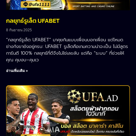
กลยุทธ์รูเล็ต UFABET
8 กันยายน 2025
“กลยุทธ์รูเล็ต UFABET” มาคุยกันแบบเพื่อนบอกเพื่อน แต่โหมด
ช่างกังขายังอยู่ครบ: UFABET รูเล็ตคือเกมความน่าจะเป็น ไม่มีสูตร
การันตี 100% กลยุทธ์ที่ดีจึงไม่ใช่เลขลับ แต่คือ “ระบบ” ที่ช่วยให้
คุณ คุมงบ–คุมเว
อ่านเพิ่มเติม »