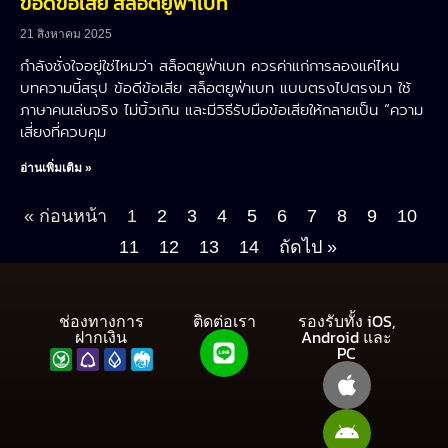
ข้อดีข้อเสีย สล็อตยูฟ่าเบท
21 สิงหาคม 2025
กำลังชั่งใจอยู่ใช่ไหมว่า สล็อตยูฟ่าเบท ควรค่าแก่การลองแค่ไหน
บทความนี้สรุป ข้อดีข้อเสีย สล็อตยูฟ่าเบท แบบตรงไปตรงมา ใช้
ภาษาคนเล่นจริง ไม่บิ้วเกิน และมีวิธีรับมือข้อเสียให้กลายเป็น “ความ
เสี่ยงที่ควบคุม
อ่านเพิ่มเติม »
« ก่อนหน้า
1
2
3
4
5
6
7
8
9
10
11
12
13
14
ถัดไป »
ช่องทางการ
ติดต่อเรา
รองรับทั้ง iOS,
ฝากเงิน
Android และ
PC