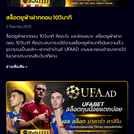
สล็อตยูฟ่าฝากถอน 10วินาที
2 กันยายน 2025
ล็อตยูฟ่าฝากถอน 10วินาที คืออะไร และใครเหมาะ สล็อตยูฟ่าฝาก
ถอน 10วินาที คือประสบการณ์ใช้งานสล็อตยูฟ่าเบทที่เน้นความเร็ว
ธุรกรรมเป็นหลัก—ฝากเข้าบัญชี UFAAD เกมและถอนเข้าธนาคารได้
ในเวลาประมาณสิบวินาทีผ่าน
อ่านเพิ่มเติม »