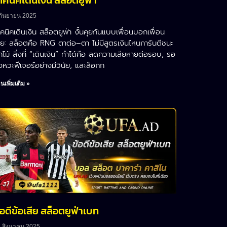
กันยายน 2025
คนิคเดินเงิน สล็อตยูฟ่า งั้นคุยกันแบบเพื่อนบอกเพื่อน
ลย: สล็อตคือ RNG ตาต่อ–ตา ไม่มีสูตรเงินไหนการันตีชนะ
กไม้ สิ่งที่ “เดินเงิน” ทำได้คือ ลดความเสียหายต่อรอบ, รอ
งหวะฟีเจอร์อย่างมีวินัย, และล็อกก
านเพิ่มเติม »
้อดีข้อเสีย สล็อตยูฟ่าเบท
 สิงหาคม 2025