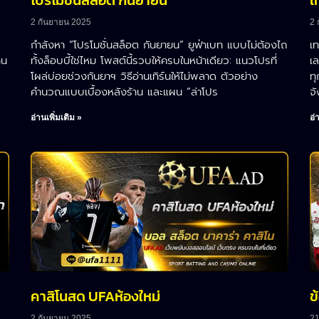
2 กันยายน 2025
2 
กำลังหา “โปรโมชั่นสล็อต กันยายน” ยูฟ่าเบท แบบไม่ต้องไถ
เท
ุน
ทั้งล็อบบี้ใช่ไหม โพสต์นี้รวบให้ครบในหน้าเดียว: แนวโปรที่
เ
โผล่บ่อยช่วงกันยาฯ วิธีอ่านเทิร์นให้ไม่พลาด ตัวอย่าง
ทุ
คำนวณแบบเบื้องหลังร้าน และแผน “ล่าโปร
จั
อ่านเพิ่มเติม »
อ่
คาสิโนสด UFAห้องใหม่
ข
2 กันยายน 2025
21