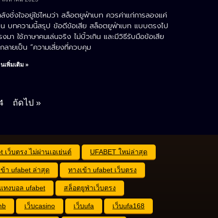
ลังชั่งใจอยู่ใช่ไหมว่า สล็อตยูฟ่าเบท ควรค่าแก่การลองแค่
หน บทความนี้สรุป ข้อดีข้อเสีย สล็อตยูฟ่าเบท แบบตรงไป
งมา ใช้ภาษาคนเล่นจริง ไม่บิ้วเกิน และมีวิธีรับมือข้อเสีย
้กลายเป็น “ความเสี่ยงที่ควบคุม
านเพิ่มเติม »
4
ถัดไป »
t เว็บตรง ไม่ผ่านเอเย่นต์
UFABET ใหม่ล่าสุด
ข้า ufabet ล่าสุด
ทางเข้า ufabet เว็บตรง
แทงบอล ufabet
สล็อตยูฟ่าเว็บตรง
mb
เว็บcasino
เว็บufa
เว็บufa168