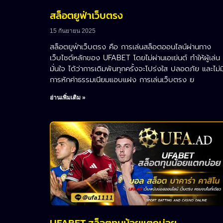
สล็อตยูฟ่าเว็บตรง
15 กันยายน 2025
สล็อตยูฟ่าเว็บตรง คือ การเล่นสล็อตออนไลน์ผ่านทาง
เว็บไซต์หลักของ UFABET โดยไม่ผ่านเอเย่นต์ ทำให้ผู้เล่น
มั่นใจ ได้ว่าการเดิมพันทุกครั้งจะโปร่งใส ปลอดภัย และไม่ม
การหักค่าธรรมเนียมแอบแฝง การเล่นเว็บตรง ย
อ่านเพิ่มเติม »
UFABET สล็อตทุนน้อยแตกบ่อย