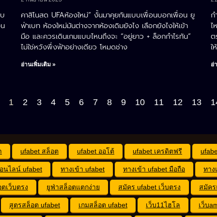
โบ
คาสิโนสด UFAห้องใหม่” งั้นมาคุยกันแบบเพื่อนบอกเพื่อน ยู
กำ
ิน
ฟ่าเบท ห้องใหม่มันต่างจากห้องเดิมยังไง เลือกยังไงให้เข้า
ไ
มือ และควรเดินเกมแบบไหนถึงจะ “อยู่ยาว + ล็อกกำไรทัน”
ตร
ไม่ใช่หวังพึ่งฟ้าอย่างเดียว โหมดช่าง
ให
อ่านเพิ่มเติม »
อ่
1
2
3
4
5
6
7
8
9
10
11
12
13
1
ำ
ufabet สล็อต
ufabet ออโต้
ufabet เครดิตฟรี
ufabe
อนไลน์ ufabet
ทางเข้า ufabet
ทางเข้า ufabet มือถือ
ทางเ
็อตเว็บตรง
ยูฟ่าสล็อตแตกง่าย
สมัคร ufabet เว็บตรง
สมัคร
สูตรสล็อต ufabet
เกมสล็อต ufabet
เว็บ11ไฮโล
เว็บa