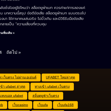
ลังชั่งใจอยู่ใช่ไหมว่า สล็อตยูฟ่าเบท ควรค่าแก่การลองแค่
หน บทความนี้สรุป ข้อดีข้อเสีย สล็อตยูฟ่าเบท แบบตรงไป
งมา ใช้ภาษาคนเล่นจริง ไม่บิ้วเกิน และมีวิธีรับมือข้อเสีย
้กลายเป็น “ความเสี่ยงที่ควบคุม
านเพิ่มเติม »
4
ถัดไป »
t เว็บตรง ไม่ผ่านเอเย่นต์
UFABET ใหม่ล่าสุด
ข้า ufabet ล่าสุด
ทางเข้า ufabet เว็บตรง
แทงบอล ufabet
สล็อตยูฟ่าเว็บตรง
mb
เว็บcasino
เว็บufa
เว็บufa168