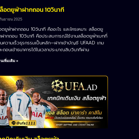
ล็อตยูฟ่าฝากถอน 10วินาที
กันยายน 2025
อตยูฟ่าฝากถอน 10วินาที คืออะไร และใครเหมาะ สล็อตยู
าฝากถอน 10วินาที คือประสบการณ์ใช้งานสล็อตยูฟ่าเบทที่
น้นความเร็วธุรกรรมเป็นหลัก—ฝากเข้าบัญชี UFAAD เกม
ละถอนเข้าธนาคารได้ในเวลาประมาณสิบวินาทีผ่าน
านเพิ่มเติม »
ทคนิคเดินเงิน สล็อตยูฟ่า