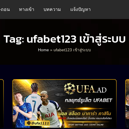
-ถอน
ทางเข้า
บทความ
แจ้งปัญหา
Tag: ufabet123 เข้าสู่ระบบ
Home
»
ufabet123 เข้าสู่ระบบ