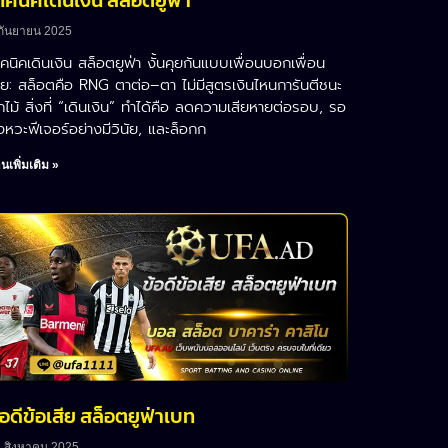
กันยายน 2025
คนิคเดินเงิน สล็อตยูฟ่า งั้นคุยกันแบบเพื่อนบอกเพื่อน
ลย: สล็อตคือ RNG ตาต่อ–ตา ไม่มีสูตรเงินไหนการันตีชนะ
กไม้ สิ่งที่ “เดินเงิน” ทำได้คือ ลดความเสียหายต่อรอบ, รอ
งหวะฟีเจอร์อย่างมีวินัย, และล็อกก
านเพิ่มเติม »
้อดีข้อเสีย สล็อตยูฟ่าเบท
 สิงหาคม 2025