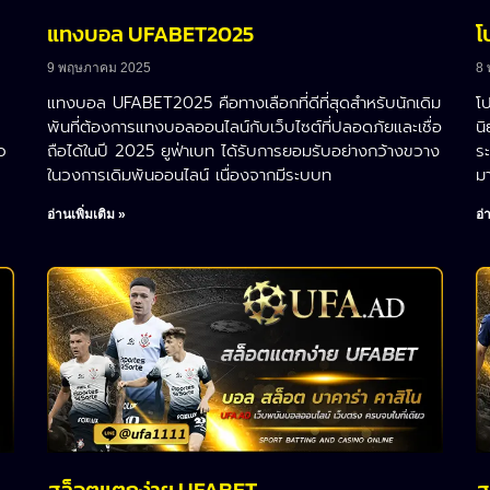
แทงบอล UFABET2025
โ
9 พฤษภาคม 2025
8
แทงบอล UFABET2025 คือทางเลือกที่ดีที่สุดสำหรับนักเดิม
โป
พันที่ต้องการแทงบอลออนไลน์กับเว็บไซต์ที่ปลอดภัยและเชื่อ
น
ว
ถือได้ในปี 2025 ยูฟ่าเบท ได้รับการยอมรับอย่างกว้างขวาง
ระ
ในวงการเดิมพันออนไลน์ เนื่องจากมีระบบท
มา
อ่านเพิ่มเติม »
อ่
สล็อตแตกง่าย UFABET
ส