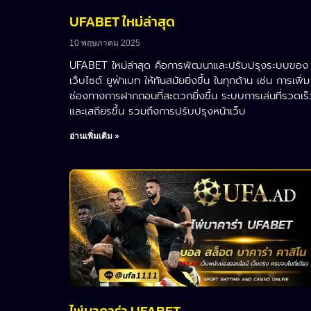
UFABET ใหม่ล่าสุด
10 พฤษภาคม 2025
UFABET ใหม่ล่าสุด คือการพัฒนาและปรับปรุงระบบของ
เว็บไซต์ ยูฟ่าเบท ให้ทันสมัยยิ่งขึ้น ในทุกด้าน เช่น การเพิ่ม
ช่องทางการฝากถอนที่สะดวกยิ่งขึ้น ระบบการเล่นที่รวดเร็
และเสถียรขึ้น รวมถึงการปรับปรุงหน้าเว็บ
อ่านเพิ่มเติม »
ไพ่บาคาร่า UFABET