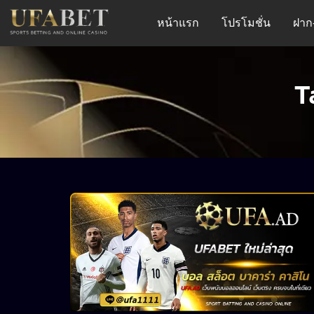
หน้าแรก
โปรโมชั่น
ฝาก
T