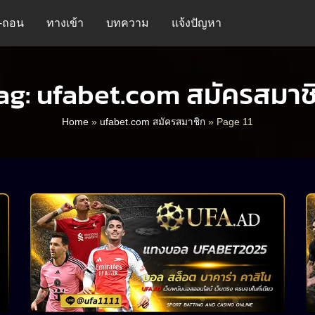
-ถอน
ทางเข้า
บทความ
แจ้งปัญหา
ag: ufabet.com สมัครสมาช
Home
»
ufabet.com สมัครสมาชิก
»
Page 11