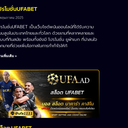
ปรโมชั่นUFABET
 พฤษภาคม 2025
รโมชั่นUFABET เป็นเว็บไซต์พนันออนไลน์ที่ได้รับความ
ิยมสูงในประเทศไทยและทั่วโลก ด้วยเกมที่หลากหลายและ
บบที่ทันสมัย พร้อมทั้งยังมี โปรโมชั่น ยูฟ่าเบท ที่น่าสนใจ
กมายที่ช่วยเพิ่มโอกาสในการทำกำไรให้กั
านเพิ่มเติม »
ล็อต UFABET