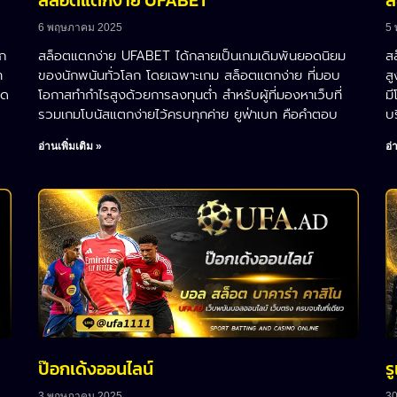
6 พฤษภาคม 2025
5
ลก
สล็อตแตกง่าย UFABET ได้กลายเป็นเกมเดิมพันยอดนิยม
ส
ำ
ของนักพนันทั่วโลก โดยเฉพาะเกม สล็อตแตกง่าย ที่มอบ
สู
ุด
โอกาสทำกำไรสูงด้วยการลงทุนต่ำ สำหรับผู้ที่มองหาเว็บที่
มี
รวมเกมโบนัสแตกง่ายไว้ครบทุกค่าย ยูฟ่าเบท คือคำตอบ
บร
อ่านเพิ่มเติม »
อ่
ป๊อกเด้งออนไลน์
ร
3 พฤษภาคม 2025
30