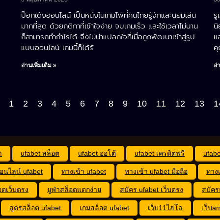
ป๊อกเด้งออนไลน์ เป็นหนึ่งในเกมไพ่ที่คนไทยรู้จักและนิยมเล่น
รู
มากที่สุด ด้วยกติกาที่เข้าใจง่าย จบเกมเร็ว และใช้เวลาไม่นาน
นิ
ก็สามารถทำกำไรได้ จึงไม่น่าแปลกใจที่เมื่อถูกพัฒนาเข้าสู่รูป
แล
แบบออนไลน์ เกมนี้ก็ได้รั
คุ
อ่านเพิ่มเติม »
อ่
1
2
3
4
5
6
7
8
9
10
11
12
13
1
ำ
ufabet สล็อต
ufabet ออโต้
ufabet เครดิตฟรี
ufabe
อนไลน์ ufabet
ทางเข้า ufabet
ทางเข้า ufabet มือถือ
ทางเ
็อตเว็บตรง
ยูฟ่าสล็อตแตกง่าย
สมัคร ufabet เว็บตรง
สมัคร
สูตรสล็อต ufabet
เกมสล็อต ufabet
เว็บ11ไฮโล
เว็บa