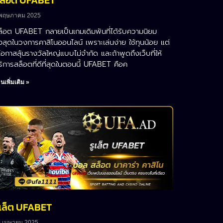
 พฤษภาคม 2025
ล็อต UFABET กลายเป็นเกมเดิมพันที่ได้รับความนิยม
งสุดในวงการคาสิโนออนไลน์ เพราะเล่นง่าย ใช้ทุนน้อย แต่
โอกาสลุ้นรางวัลใหญ่แบบไม่จำกัด และถ้าพูดถึงเว็บที่ให้
ิการสล็อตที่ดีที่สุดในตอนนี้ UFABET คือค
านเพิ่มเติม »
ูเล็ต UFABET
 เมษายน 2025