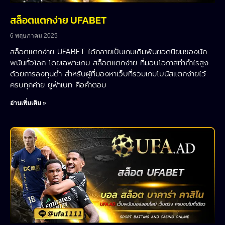
สล็อตแตกง่าย UFABET
6 พฤษภาคม 2025
สล็อตแตกง่าย UFABET ได้กลายเป็นเกมเดิมพันยอดนิยมของนัก
พนันทั่วโลก โดยเฉพาะเกม สล็อตแตกง่าย ที่มอบโอกาสทำกำไรสูง
ด้วยการลงทุนต่ำ สำหรับผู้ที่มองหาเว็บที่รวมเกมโบนัสแตกง่ายไว้
ครบทุกค่าย ยูฟ่าเบท คือคำตอบ
อ่านเพิ่มเติม »