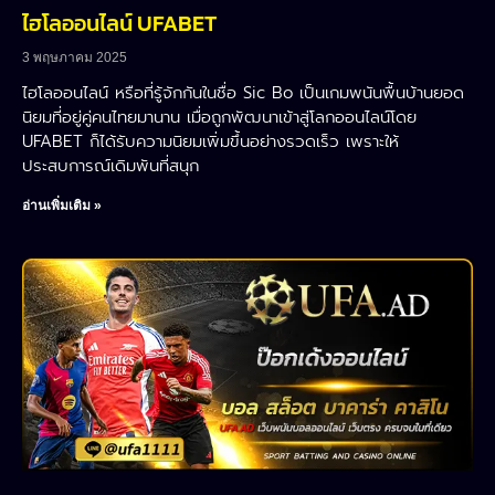
ไฮโลออนไลน์ UFABET
3 พฤษภาคม 2025
ไฮโลออนไลน์ หรือที่รู้จักกันในชื่อ Sic Bo เป็นเกมพนันพื้นบ้านยอด
นิยมที่อยู่คู่คนไทยมานาน เมื่อถูกพัฒนาเข้าสู่โลกออนไลน์โดย
UFABET ก็ได้รับความนิยมเพิ่มขึ้นอย่างรวดเร็ว เพราะให้
ประสบการณ์เดิมพันที่สนุก
อ่านเพิ่มเติม »