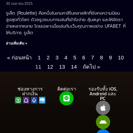
30 เมษายน 2025
รูเล็ต (Roulette) คือหนึ่งในเกมคาสิโนคลาสสิกที่ยังคงความนิยม
สูงสุดทั่วโลก ด้วยรูปแบบการเล่นที่เข้าใจง่าย ลุ้นสนุก และให้อัตรา
จ่ายหลากหลาย โดยเฉพาะเมื่อเล่นกับเว็บคุณภาพอย่าง UFABET ที่
ให้บริการ รูเล็ต
อ่านเพิ่มเติม »
« ก่อนหน้า
1
2
3
4
5
6
7
8
9
10
11
12
13
14
ถัดไป »
ช่องทางการ
ติดต่อเรา
รองรับทั้ง iOS,
ฝากเงิน
Android และ
PC