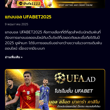
แทงบอล UFABET2025
9 พฤษภาคม 2025
แทงบอล UFABET2025 คือทางเลือกที่ดีที่สุดสำหรับนักเดิมพันที่
ต้องการแทงบอลออนไลน์กับเว็บไซต์ที่ปลอดภัยและเชื่อถือได้ในปี
2025 ยูฟ่าเบท ได้รับการยอมรับอย่างกว้างขวางในวงการเดิมพัน
ออนไลน์ เนื่องจากมีระบบท
อ่านเพิ่มเติม »