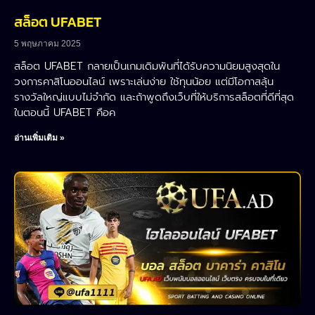
สล็อต UFABET
5 พฤษภาคม 2025
สล็อต UFABET กลายเป็นเกมเดิมพันที่ได้รับความนิยมสูงสุดใน
วงการคาสิโนออนไลน์ เพราะเล่นง่าย ใช้ทุนน้อย แต่มีโอกาสลุ้น
รางวัลใหญ่แบบไม่จำกัด และถ้าพูดถึงเว็บที่ให้บริการสล็อตที่ดีที่สุด
ในตอนนี้ UFABET คือค
อ่านเพิ่มเติม »