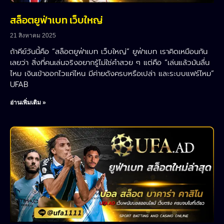
สล็อตยูฟ่าเบท เว็บใหญ่
21 สิงหาคม 2025
ถ้าคีย์วันนี้คือ “สล็อตยูฟ่าเบท เว็บใหญ่” ยูฟ่าเบท เราคิดเหมือนกัน
เลยว่า สิ่งที่คนเล่นจริงอยากรู้ไม่ใช่คำสวย ๆ แต่คือ “เล่นแล้วมันลื่น
ไหม เงินเข้าออกไวแค่ไหน มีค่ายดังครบหรือเปล่า และระบบแฟร์ไหม”
UFAB
อ่านเพิ่มเติม »