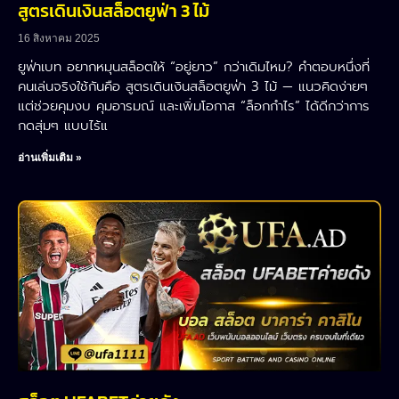
สูตรเดินเงินสล็อตยูฟ่า 3 ไม้
16 สิงหาคม 2025
ยูฟ่าเบท อยากหมุนสล็อตให้ “อยู่ยาว” กว่าเดิมไหม? คำตอบหนึ่งที่
คนเล่นจริงใช้กันคือ สูตรเดินเงินสล็อตยูฟ่า 3 ไม้ — แนวคิดง่ายๆ
แต่ช่วยคุมงบ คุมอารมณ์ และเพิ่มโอกาส “ล็อกกำไร” ได้ดีกว่าการ
กดสุ่มๆ แบบไร้แ
อ่านเพิ่มเติม »