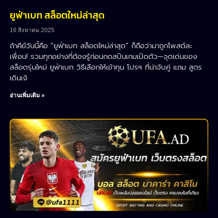
ยูฟ่าเบท สล็อตใหม่ล่าสุด
16 สิงหาคม 2025
ถ้าคีย์วันนี้คือ “ยูฟ่าเบท สล็อตใหม่ล่าสุด” ก็ถือว่ามาถูกโพสต์ละ
เพื่อน! รวมทุกอย่างที่ต้องรู้ก่อนกดสปินเกมเปิดตัว—จุดเด่นของ
สล็อตรุ่นใหม่ ยูฟ่าเบท วิธีเลือกให้เข้าทุน โปรฯ ที่น่าจับคู่ แถม สูตร
เดินเงิ
อ่านเพิ่มเติม »