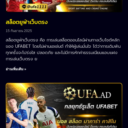
สล็อตยูฟ่าเว็บตรง
15 กันยายน 2025
สล็อตยูฟ่าเว็บตรง คือ การเล่นสล็อตออนไลน์ผ่านทางเว็บไซต์หลัก
ของ UFABET โดยไม่ผ่านเอเย่นต์ ทำให้ผู้เล่นมั่นใจ ได้ว่าการเดิมพัน
ทุกครั้งจะโปร่งใส ปลอดภัย และไม่มีการหักค่าธรรมเนียมแอบแฝง
การเล่นเว็บตรง ย
อ่านเพิ่มเติม »