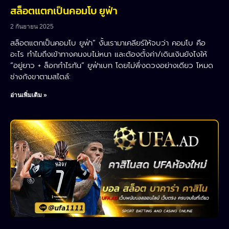
สล็อตแตกเป็นคอมโบ ยูฟ่า
2 กันยายน 2025
สล็อตแตกเป็นคอมโบ ยูฟ่า” งั้นเรามาเคลียร์ให้จบว่า คอมโบ คือ
อะไร ทำไมถึงเข้าทางคนงบไม่หนา และต้องตั้งค่า/เดินเงินยังไงให้
“อยู่ยาว + ล็อกกำไรทัน” ยูฟ่าเบท โดยไม่พึ่งดวงอย่างเดียว โหมด
ช่างกังขาตามสไตล์:
อ่านเพิ่มเติม »