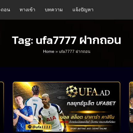
-ถอน
ทางเข้า
บทความ
แจ้งปัญหา
Tag: ufa7777 ฝากถอน
Home
»
ufa7777 ฝากถอน