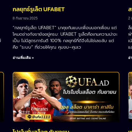
กลยุทธ์รูเล็ต UFABET
ส
8 กันยายน 2025
2 
“กลยุทธ์รูเล็ต UFABET” มาคุยกันแบบเพื่อนบอกเพื่อน แต่
ล็
โหมดช่างกังขายังอยู่ครบ: UFABET รูเล็ตคือเกมความน่าจะ
ฟ่
ี
เป็น ไม่มีสูตรการันตี 100% กลยุทธ์ที่ดีจึงไม่ใช่เลขลับ แต่
เ
คือ “ระบบ” ที่ช่วยให้คุณ คุมงบ–คุมเว
แ
อ่านเพิ่มเติม »
อ่
โปรโมชั่นสล็อต กันยายน
เ