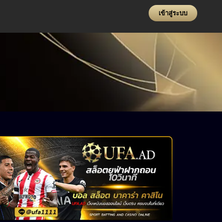
เข้าสู่ระบบ