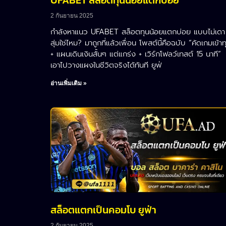
2 กันยายน 2025
กำลังหาแนว UFABET สล็อตทุนน้อยแตกบ่อย แบบไม่เดา
สุ่มใช่ไหม? มาถูกที่แล้วเพื่อน โพสต์นี้คือฉบับ “คัดเกมเข้าท
+ แผนเดินเงินสั้นๆ แต่แกร่ง + เวิร์กโฟลว์เทสต์ 15 นาที”
เอาไปวางแผงในชีวิตจริงได้ทันที ยูฟ่
อ่านเพิ่มเติม »
สล็อตแตกเป็นคอมโบ ยูฟ่า
2 กันยายน 2025