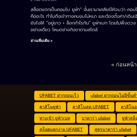
สล็อตแตกเป็นคอมโบ ยูฟ่า” งั้นเรามาเคลียร์ให้จบว่า คอม
คืออะไร ทำไมถึงเข้าทางคนงบไม่หนา และต้องตั้งค่า/เดินเง
ยังไงให้ “อยู่ยาว + ล็อกกำไรทัน” ยูฟ่าเบท โดยไม่พึ่งดวง
อย่างเดียว โหมดช่างกังขาตามสไตล์:
อ่านเพิ่มเติม »
« ก่อนหน้า
UFABET ฝากถอนเร็ว
ufabet ฝากถอนไม่มีขั้นต่
คาสิโนยูฟ่า
คาสิโนสด UFABET
คาสิโนอ
ทางเข้า ยูฟ่าเบท
บาคาร่า ufabet
ยูฟ่าสล
สล็อตแตกง่าย UFABET
สูตรบาคาร่า ufabet