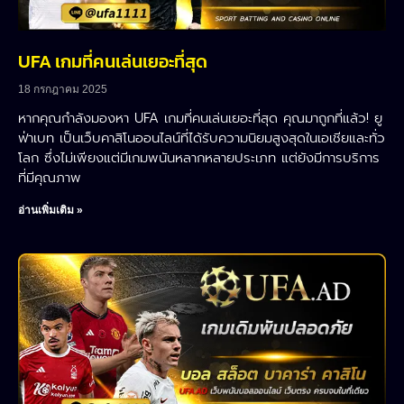
UFA เกมที่คนเล่นเยอะที่สุด
18 กรกฎาคม 2025
หากคุณกำลังมองหา UFA เกมที่คนเล่นเยอะที่สุด คุณมาถูกที่แล้ว! ยู
ฟ่าเบท เป็นเว็บคาสิโนออนไลน์ที่ได้รับความนิยมสูงสุดในเอเชียและทั่ว
โลก ซึ่งไม่เพียงแต่มีเกมพนันหลากหลายประเภท แต่ยังมีการบริการ
ที่มีคุณภาพ
อ่านเพิ่มเติม »