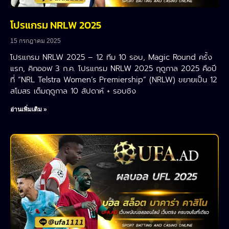
โปรแกรม NRLW 2025
15 กรกฎาคม 2025
โปรแกรม NRLW 2025 – 12 ทีม 10 รอบ, Magic Round ครั้ง
แรก, คิกออฟ 3 ก.ค. โปรแกรม NRLW 2025 ฤดูกาล 2025 คือปี
ที่ “NRL Telstra Women’s Premiership” (NRLW) ขยายเป็น 12
สโมสร เต็มฤดูกาล 10 สัปดาห์ + รอบชิง
อ่านเพิ่มเติม »