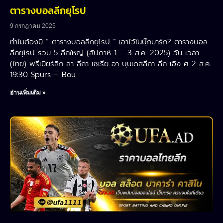
ตารางบอลลีกยุโรป
9 กรกฎาคม 2025
ทำไมต้องมี “ ตารางบอลลีกยุโรป ” เอาไว้ในบุ๊กมาร์ก? ตารางบอล
ลีกยุโรป รวม 5 ลีกใหญ่ (สัปดาห์ 1 – 3 ส.ค. 2025) วัน-เวลา
(ไทย) พรีเมียร์ลีก ลา ลีกา เซเรีย อา บุนเดสลีกา ลีก เอิง ศ 2 ส.ค.
19:30 Spurs – Bou
อ่านเพิ่มเติม »