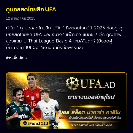
ดูบอลสดไทยลีก UFA
12 กรกฎาคม 2025
ทำไม “ ดู บอลสดไทยลีก UFA ” ถึงตอบโจทย์ปี 2025 ช่องดู ดู
บอลสดไทยลีก UFA มีอะไรบ้าง? แพ็กเกจ แมตช์ / วีค คุณภาพ
ของแถม U-Thai League Basic 4 เกม/สัปดาห์ (ยิงสดคู่
บิ๊กแมตช์) 1080p ใช้งานบนมือถือพร้อมสถิ
อ่านเพิ่มเติม »