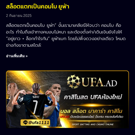
สล็อตแตกเป็นคอมโบ ยูฟ่า
2 กันยายน 2025
สล็อตแตกเป็นคอมโบ ยูฟ่า” งั้นเรามาเคลียร์ให้จบว่า คอมโบ คือ
อะไร ทำไมถึงเข้าทางคนงบไม่หนา และต้องตั้งค่า/เดินเงินยังไงให้
“อยู่ยาว + ล็อกกำไรทัน” ยูฟ่าเบท โดยไม่พึ่งดวงอย่างเดียว โหมด
ช่างกังขาตามสไตล์:
อ่านเพิ่มเติม »