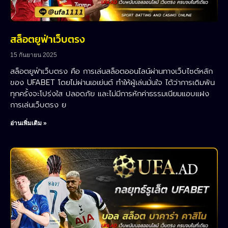
สล็อตยูฟ่าเว็บตรง
15 กันยายน 2025
สล็อตยูฟ่าเว็บตรง คือ การเล่นสล็อตออนไลน์ผ่านทางเว็บไซต์หลัก
ของ UFABET โดยไม่ผ่านเอเย่นต์ ทำให้ผู้เล่นมั่นใจ ได้ว่าการเดิมพัน
ทุกครั้งจะโปร่งใส ปลอดภัย และไม่มีการหักค่าธรรมเนียมแอบแฝง
การเล่นเว็บตรง ย
อ่านเพิ่มเติม »