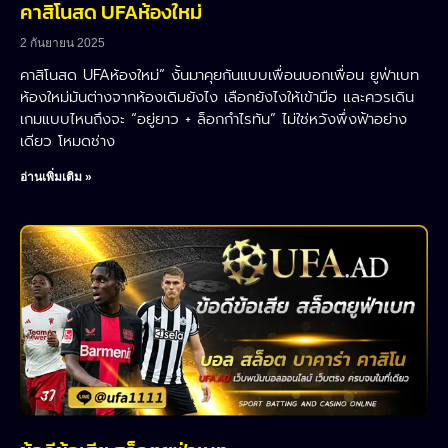
คาสิโนสด UFAห้องใหม่
2 กันยายน 2025
คาสิโนสด UFAห้องใหม่” งั้นมาคุยกันแบบเพื่อนบอกเพื่อน ยูฟ่าเบท
ห้องใหม่มันต่างจากห้องเดิมยังไง เลือกยังไงให้เข้ามือ และควรเดิน
เกมแบบไหนถึงจะ “อยู่ยาว + ล็อกกำไรทัน” ไม่ใช่หวังพึ่งฟ้าอย่าง
เดียว โหมดช่าง
อ่านเพิ่มเติม »