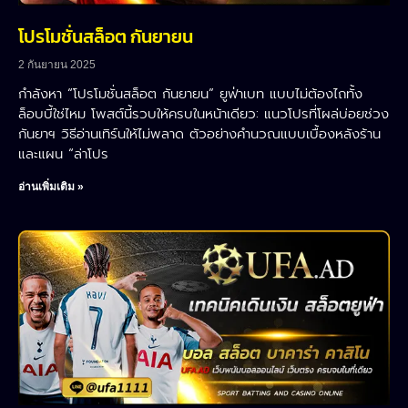
โปรโมชั่นสล็อต กันยายน
2 กันยายน 2025
กำลังหา “โปรโมชั่นสล็อต กันยายน” ยูฟ่าเบท แบบไม่ต้องไถทั้ง
ล็อบบี้ใช่ไหม โพสต์นี้รวบให้ครบในหน้าเดียว: แนวโปรที่โผล่บ่อยช่วง
กันยาฯ วิธีอ่านเทิร์นให้ไม่พลาด ตัวอย่างคำนวณแบบเบื้องหลังร้าน
และแผน “ล่าโปร
อ่านเพิ่มเติม »