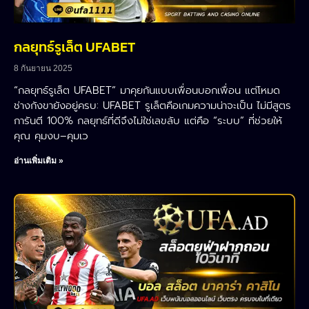
กลยุทธ์รูเล็ต UFABET
8 กันยายน 2025
“กลยุทธ์รูเล็ต UFABET” มาคุยกันแบบเพื่อนบอกเพื่อน แต่โหมด
ช่างกังขายังอยู่ครบ: UFABET รูเล็ตคือเกมความน่าจะเป็น ไม่มีสูตร
การันตี 100% กลยุทธ์ที่ดีจึงไม่ใช่เลขลับ แต่คือ “ระบบ” ที่ช่วยให้
คุณ คุมงบ–คุมเว
อ่านเพิ่มเติม »