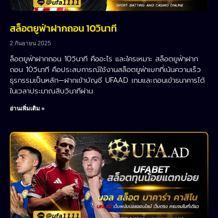
สล็อตยูฟ่าฝากถอน 10วินาที
2 กันยายน 2025
ล็อตยูฟ่าฝากถอน 10วินาที คืออะไร และใครเหมาะ สล็อตยูฟ่าฝาก
ถอน 10วินาที คือประสบการณ์ใช้งานสล็อตยูฟ่าเบทที่เน้นความเร็ว
ธุรกรรมเป็นหลัก—ฝากเข้าบัญชี UFAAD เกมและถอนเข้าธนาคารได้
ในเวลาประมาณสิบวินาทีผ่าน
อ่านเพิ่มเติม »