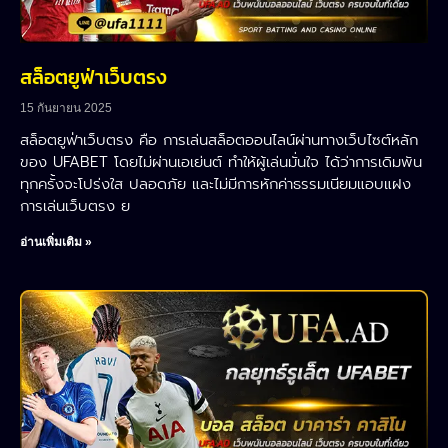
สล็อตยูฟ่าเว็บตรง
15 กันยายน 2025
สล็อตยูฟ่าเว็บตรง คือ การเล่นสล็อตออนไลน์ผ่านทางเว็บไซต์หลัก
ของ UFABET โดยไม่ผ่านเอเย่นต์ ทำให้ผู้เล่นมั่นใจ ได้ว่าการเดิมพัน
ทุกครั้งจะโปร่งใส ปลอดภัย และไม่มีการหักค่าธรรมเนียมแอบแฝง
การเล่นเว็บตรง ย
อ่านเพิ่มเติม »