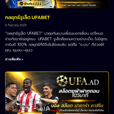
กลยุทธ์รูเล็ต UFABET
8 กันยายน 2025
“กลยุทธ์รูเล็ต UFABET” มาคุยกันแบบเพื่อนบอกเพื่อน แต่โหมด
ช่างกังขายังอยู่ครบ: UFABET รูเล็ตคือเกมความน่าจะเป็น ไม่มีสูตร
การันตี 100% กลยุทธ์ที่ดีจึงไม่ใช่เลขลับ แต่คือ “ระบบ” ที่ช่วยให้
คุณ คุมงบ–คุมเว
อ่านเพิ่มเติม »