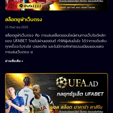
สล็อตยูฟ่าเว็บตรง
15 กันยายน 2025
สล็อตยูฟ่าเว็บตรง คือ การเล่นสล็อตออนไลน์ผ่านทางเว็บไซต์หลัก
ของ UFABET โดยไม่ผ่านเอเย่นต์ ทำให้ผู้เล่นมั่นใจ ได้ว่าการเดิมพัน
ทุกครั้งจะโปร่งใส ปลอดภัย และไม่มีการหักค่าธรรมเนียมแอบแฝง
การเล่นเว็บตรง ย
อ่านเพิ่มเติม »