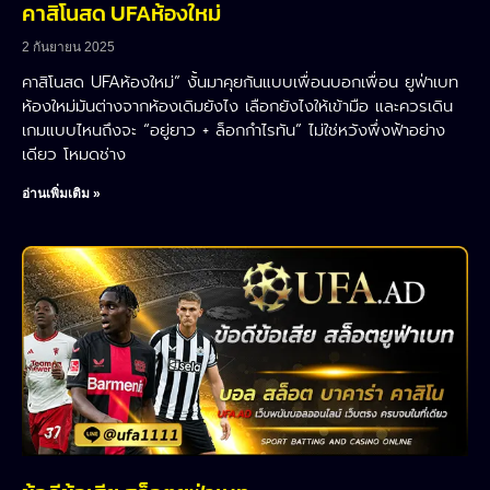
คาสิโนสด UFAห้องใหม่
2 กันยายน 2025
คาสิโนสด UFAห้องใหม่” งั้นมาคุยกันแบบเพื่อนบอกเพื่อน ยูฟ่าเบท
ห้องใหม่มันต่างจากห้องเดิมยังไง เลือกยังไงให้เข้ามือ และควรเดิน
เกมแบบไหนถึงจะ “อยู่ยาว + ล็อกกำไรทัน” ไม่ใช่หวังพึ่งฟ้าอย่าง
เดียว โหมดช่าง
อ่านเพิ่มเติม »