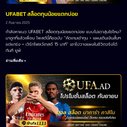
UFABET สล็อตทุนน้อยแตกบ่อย
2 กันยายน 2025
กำลังหาแนว UFABET สล็อตทุนน้อยแตกบ่อย แบบไม่เดาสุ่มใช่ไหม?
มาถูกที่แล้วเพื่อน โพสต์นี้คือฉบับ “คัดเกมเข้าทุน + แผนเดินเงินสั้นๆ
แต่แกร่ง + เวิร์กโฟลว์เทสต์ 15 นาที” เอาไปวางแผงในชีวิตจริงได้
ทันที ยูฟ่
อ่านเพิ่มเติม »