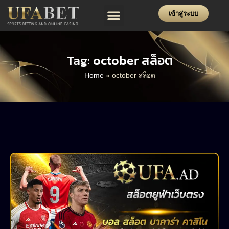
เข้าสู่ระบบ
โปรโมชั่น
ฝาก-ถอน
แจ้งปัญหา
Tag: october สล็อต
Home
»
october สล็อต