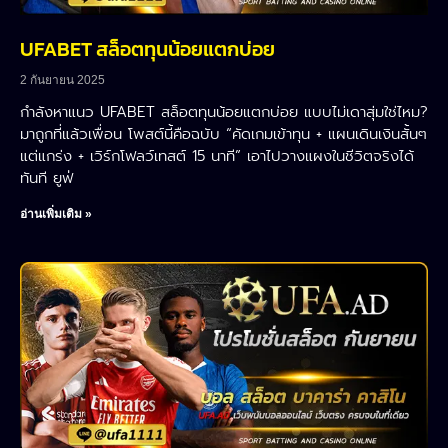
UFABET สล็อตทุนน้อยแตกบ่อย
2 กันยายน 2025
กำลังหาแนว UFABET สล็อตทุนน้อยแตกบ่อย แบบไม่เดาสุ่มใช่ไหม?
มาถูกที่แล้วเพื่อน โพสต์นี้คือฉบับ “คัดเกมเข้าทุน + แผนเดินเงินสั้นๆ
แต่แกร่ง + เวิร์กโฟลว์เทสต์ 15 นาที” เอาไปวางแผงในชีวิตจริงได้
ทันที ยูฟ่
อ่านเพิ่มเติม »