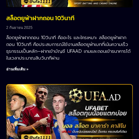
สล็อตยูฟ่าฝากถอน 10วินาที
2 กันยายน 2025
ล็อตยูฟ่าฝากถอน 10วินาที คืออะไร และใครเหมาะ สล็อตยูฟ่าฝาก
ถอน 10วินาที คือประสบการณ์ใช้งานสล็อตยูฟ่าเบทที่เน้นความเร็ว
ธุรกรรมเป็นหลัก—ฝากเข้าบัญชี UFAAD เกมและถอนเข้าธนาคารได้
ในเวลาประมาณสิบวินาทีผ่าน
อ่านเพิ่มเติม »