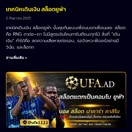
เทคนิคเดินเงิน สล็อตยูฟ่า
2 กันยายน 2025
เทคนิคเดินเงิน สล็อตยูฟ่า งั้นคุยกันแบบเพื่อนบอกเพื่อนเลย: สล็อต
คือ RNG ตาต่อ–ตา ไม่มีสูตรเงินไหนการันตีชนะทุกไม้ สิ่งที่ “เดิน
เงิน” ทำได้คือ ลดความเสียหายต่อรอบ, รอจังหวะฟีเจอร์อย่างมี
วินัย, และล็อกก
อ่านเพิ่มเติม »