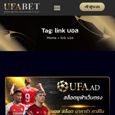
เข้าสู่ระบบ
โปรโมชั่น
ฝาก-ถอน
แจ้งปัญหา
Tag: link บอล
Home
»
link บอล