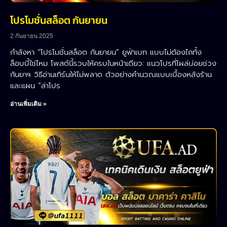
โปรโมชั่นสล็อต กันยายน
2 กันยายน 2025
กำลังหา “โปรโมชั่นสล็อต กันยายน” ยูฟ่าเบท แบบไม่ต้องไถทั้ง
ล็อบบี้ใช่ไหม โพสต์นี้รวบให้ครบในหน้าเดียว: แนวโปรที่โผล่บ่อยช่วง
กันยาฯ วิธีอ่านเทิร์นให้ไม่พลาด ตัวอย่างคำนวณแบบเบื้องหลังร้าน
และแผน “ล่าโปร
อ่านเพิ่มเติม »