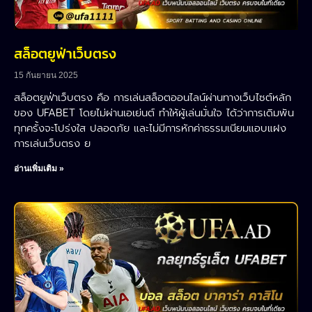
สล็อตยูฟ่าเว็บตรง
15 กันยายน 2025
สล็อตยูฟ่าเว็บตรง คือ การเล่นสล็อตออนไลน์ผ่านทางเว็บไซต์หลัก
ของ UFABET โดยไม่ผ่านเอเย่นต์ ทำให้ผู้เล่นมั่นใจ ได้ว่าการเดิมพัน
ทุกครั้งจะโปร่งใส ปลอดภัย และไม่มีการหักค่าธรรมเนียมแอบแฝง
การเล่นเว็บตรง ย
อ่านเพิ่มเติม »