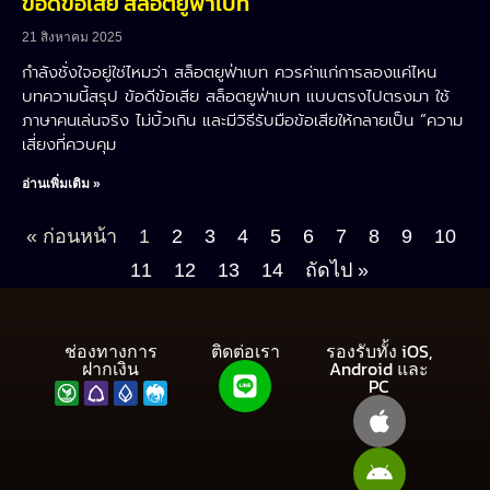
ข้อดีข้อเสีย สล็อตยูฟ่าเบท
21 สิงหาคม 2025
กำลังชั่งใจอยู่ใช่ไหมว่า สล็อตยูฟ่าเบท ควรค่าแก่การลองแค่ไหน
บทความนี้สรุป ข้อดีข้อเสีย สล็อตยูฟ่าเบท แบบตรงไปตรงมา ใช้
ภาษาคนเล่นจริง ไม่บิ้วเกิน และมีวิธีรับมือข้อเสียให้กลายเป็น “ความ
เสี่ยงที่ควบคุม
อ่านเพิ่มเติม »
« ก่อนหน้า
1
2
3
4
5
6
7
8
9
10
11
12
13
14
ถัดไป »
ช่องทางการ
ติดต่อเรา
รองรับทั้ง iOS,
ฝากเงิน
Android และ
PC