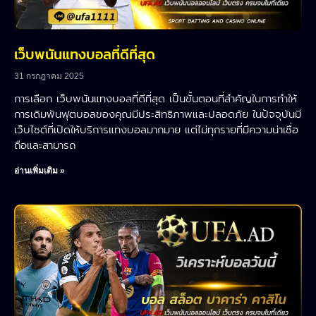
เว็บพนันแทงบอลที่ดีที่สุด
31 กรกฎาคม 2025
การเลือก เว็บพนันแทงบอลที่ดีที่สุด เป็นขั้นตอนที่สำคัญในการทำให้
การเดิมพันฟุตบอลของคุณมีประสิทธิภาพและปลอดภัย ในปัจจุบันมี
เว็บไซต์ที่เปิดให้บริการแทงบอลมากมาย แต่ไม่ทุกรายที่มีความน่าเชื่อ
ถือและสามารถ
อ่านเพิ่มเติม »