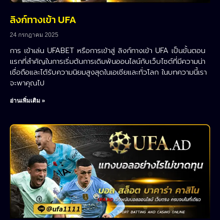
ลิงก์ทางเข้า UFA
24 กรกฎาคม 2025
การ เข้าเล่น UFABET หรือการเข้าสู่ ลิงก์ทางเข้า UFA เป็นขั้นตอน
แรกที่สำคัญในการเริ่มต้นการเดิมพันออนไลน์กับเว็บไซต์ที่มีความน่า
เชื่อถือและได้รับความนิยมสูงสุดในเอเชียและทั่วโลก ในบทความนี้เรา
จะพาคุณไป
อ่านเพิ่มเติม »