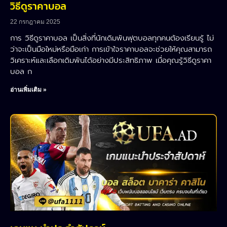
วิธีดูราคาบอล
22 กรกฎาคม 2025
การ วิธีดูราคาบอล เป็นสิ่งที่นักเดิมพันฟุตบอลทุกคนต้องเรียนรู้ ไม่
ว่าจะเป็นมือใหม่หรือมือเก่า การเข้าใจราคาบอลจะช่วยให้คุณสามารถ
วิเคราะห์และเลือกเดิมพันได้อย่างมีประสิทธิภาพ เมื่อคุณรู้วิธีดูราคา
บอล ก
อ่านเพิ่มเติม »