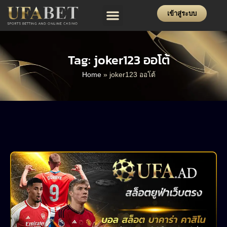
เข้าสู่ระบบ
โปรโมชั่น
ฝาก-ถอน
แจ้งปัญหา
Tag: joker123 ออโต้
Home
»
joker123 ออโต้