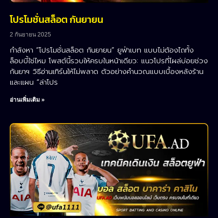
โปรโมชั่นสล็อต กันยายน
2 กันยายน 2025
กำลังหา “โปรโมชั่นสล็อต กันยายน” ยูฟ่าเบท แบบไม่ต้องไถทั้ง
ล็อบบี้ใช่ไหม โพสต์นี้รวบให้ครบในหน้าเดียว: แนวโปรที่โผล่บ่อยช่วง
กันยาฯ วิธีอ่านเทิร์นให้ไม่พลาด ตัวอย่างคำนวณแบบเบื้องหลังร้าน
และแผน “ล่าโปร
อ่านเพิ่มเติม »