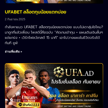
UFABET สล็อตทุนน้อยแตกบ่อย
2 กันยายน 2025
กำลังหาแนว UFABET สล็อตทุนน้อยแตกบ่อย แบบไม่เดาสุ่มใช่ไหม?
มาถูกที่แล้วเพื่อน โพสต์นี้คือฉบับ “คัดเกมเข้าทุน + แผนเดินเงินสั้นๆ
แต่แกร่ง + เวิร์กโฟลว์เทสต์ 15 นาที” เอาไปวางแผงในชีวิตจริงได้
ทันที ยูฟ่
อ่านเพิ่มเติม »