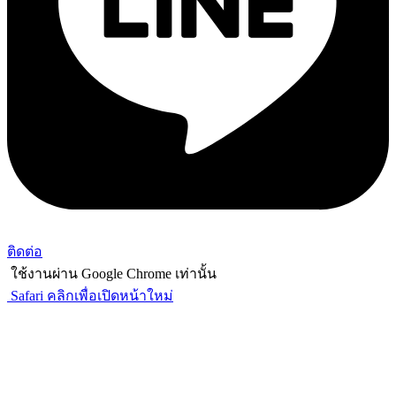
ติดต่อ
ใช้งานผ่าน Google Chrome เท่านั้น
Safari คลิกเพื่อเปิดหน้าใหม่