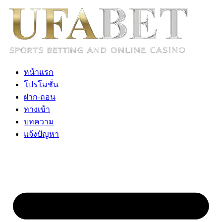
หน้าแรก
โปรโมชั่น
ฝาก-ถอน
ทางเข้า
บทความ
แจ้งปัญหา