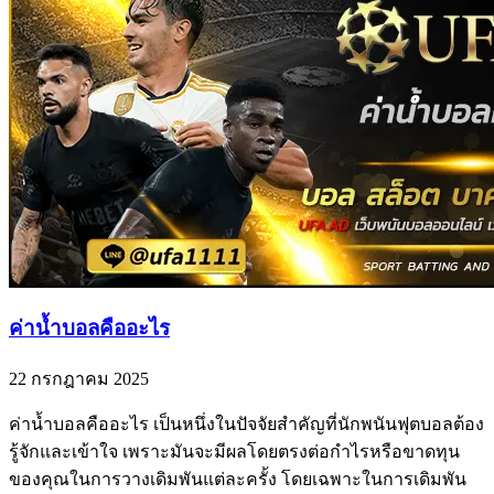
ค่าน้ำบอลคืออะไร
22 กรกฎาคม 2025
ค่าน้ำบอลคืออะไร เป็นหนึ่งในปัจจัยสำคัญที่นักพนันฟุตบอลต้อง
รู้จักและเข้าใจ เพราะมันจะมีผลโดยตรงต่อกำไรหรือขาดทุน
ของคุณในการวางเดิมพันแต่ละครั้ง โดยเฉพาะในการเดิมพัน