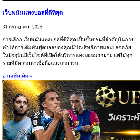
เว็บพนันแทงบอลที่ดีที่สุด
31 กรกฎาคม 2025
การเลือก เว็บพนันแทงบอลที่ดีที่สุด เป็นขั้นตอนที่สำคัญในการ
ทำให้การเดิมพันฟุตบอลของคุณมีประสิทธิภาพและปลอดภัย
ในปัจจุบันมีเว็บไซต์ที่เปิดให้บริการแทงบอลมากมาย แต่ไม่ทุก
รายที่มีความน่าเชื่อถือและสามารถ
อ่านเพิ่มเติม »