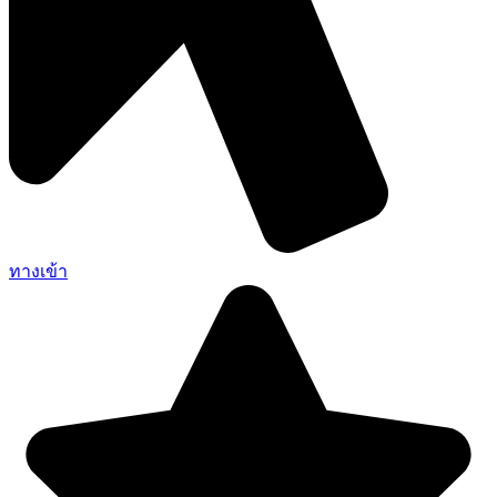
ทางเข้า