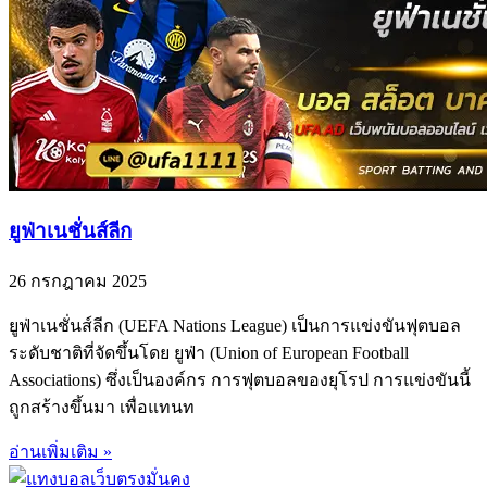
ยูฟ่าเนชั่นส์ลีก
26 กรกฎาคม 2025
ยูฟ่าเนชั่นส์ลีก (UEFA Nations League) เป็นการแข่งขันฟุตบอล
ระดับชาติที่จัดขึ้นโดย ยูฟ่า (Union of European Football
Associations) ซึ่งเป็นองค์กร การฟุตบอลของยุโรป การแข่งขันนี้
ถูกสร้างขึ้นมา เพื่อแทนท
อ่านเพิ่มเติม »