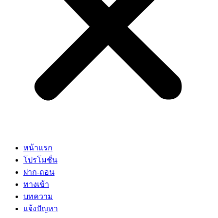
หน้าแรก
โปรโมชั่น
ฝาก-ถอน
ทางเข้า
บทความ
แจ้งปัญหา