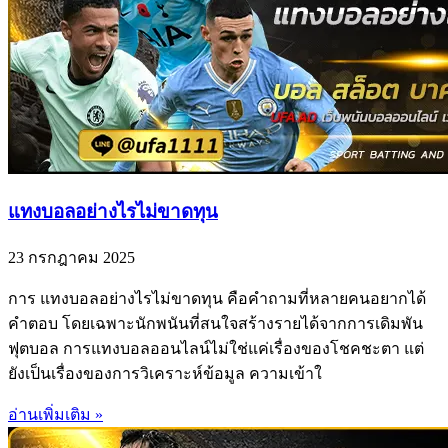
แทงบอลอย่างไรไม่ขาดทุน
23 กรกฎาคม 2025
การ แทงบอลอย่างไรไม่ขาดทุน คือคำถามที่หลายคนอยากได้
คำตอบ โดยเฉพาะนักพนันที่สนใจสร้างรายได้จากการเดิมพัน
ฟุตบอล การแทงบอลออนไลน์ไม่ใช่แค่เรื่องของโชคชะตา แต่
ยังเป็นเรื่องของการวิเคราะห์ข้อมูล ความเข้าใ
อ่านเพิ่มเติม »