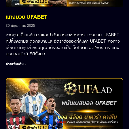
แทงมวย UFABET
30 พฤษภาคม 2025
หากคุณเป็นแฟนมวยและกำลังมองหาช่องทาง แทงมวย UFABET
ที่มีทั้งความสะดวกสบายและอัตราต่อรองที่คุ้มค่า UFABET คือทาง
เลือกที่ดีที่สุดสำหรับคุณ เนื่องจากเป็นเว็บไซต์ที่เปิดให้บริการ แทง
มวยออนไลน์ ที่มีทั้งมว
อ่านเพิ่มเติม »