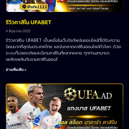
รีวิวคาสิโน UFABET
4 มิถุนายน 2025
รีวิวคาสิโน UFABET เป็นหนึ่งในเว็บไซต์พนันออนไลน์ที่ได้รับความ
นิยมมากที่สุดในประเทศไทย และในตลาดคาสิโนออนไลน์ทั่วโลก ด้วย
ระบบที่ปลอดภัยและมีเกมคาสิโนที่หลากหลาย ทุกท่านสามารถ
เพลิดเพลินกับเกมคาสิโนออนไ
อ่านเพิ่มเติม »