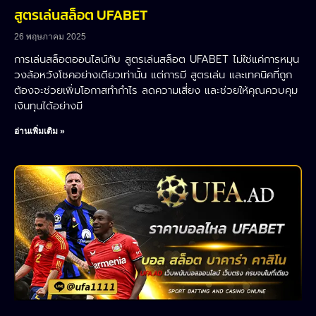
สูตรเล่นสล็อต UFABET
26 พฤษภาคม 2025
การเล่นสล็อตออนไลน์กับ สูตรเล่นสล็อต UFABET ไม่ใช่แค่การหมุน
วงล้อหวังโชคอย่างเดียวเท่านั้น แต่การมี สูตรเล่น และเทคนิคที่ถูก
ต้องจะช่วยเพิ่มโอกาสทำกำไร ลดความเสี่ยง และช่วยให้คุณควบคุม
เงินทุนได้อย่างมี
อ่านเพิ่มเติม »