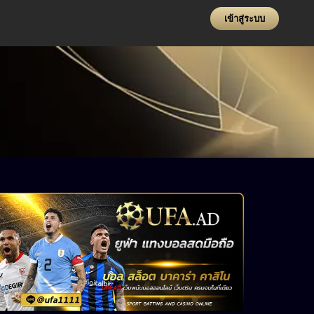
เข้าสู่ระบบ