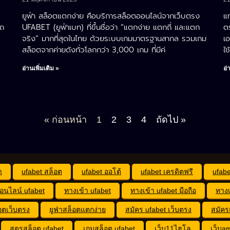
ยูฟ่า สล็อตแตกง่าย คือบริการสล็อตออนไลน์จากเว็บตรง
แ
รถ
UFABET (ยูฟ่าเบท) ที่ขึ้นชื่อว่า “แตกง่าย แตกถี่ และแตก
ตร
จริง” มากที่สุดในไทย ด้วยระบบเกมมาตรฐานสากล รวมเกม
เ
สล็อตจากค่ายดังทั่วโลกกว่า 3,000 เกม ที่มีค่
ใช
อ่านเพิ่มเติม »
อ่
« ก่อนหน้า
1
2
3
4
ถัดไป »
ำ
ufabet สล็อต
ufabet ออโต้
ufabet เครดิตฟรี
ufabe
อนไลน์ ufabet
ทางเข้า ufabet
ทางเข้า ufabet มือถือ
ทางเ
็อตเว็บตรง
ยูฟ่าสล็อตแตกง่าย
สมัคร ufabet เว็บตรง
สมัคร
สูตรสล็อต ufabet
เกมสล็อต ufabet
เว็บ11ไฮโล
เว็บa