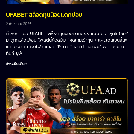
UFABET สล็อตทุนน้อยแตกบ่อย
2 กันยายน 2025
กำลังหาแนว UFABET สล็อตทุนน้อยแตกบ่อย แบบไม่เดาสุ่มใช่ไหม?
มาถูกที่แล้วเพื่อน โพสต์นี้คือฉบับ “คัดเกมเข้าทุน + แผนเดินเงินสั้นๆ
แต่แกร่ง + เวิร์กโฟลว์เทสต์ 15 นาที” เอาไปวางแผงในชีวิตจริงได้
ทันที ยูฟ่
อ่านเพิ่มเติม »