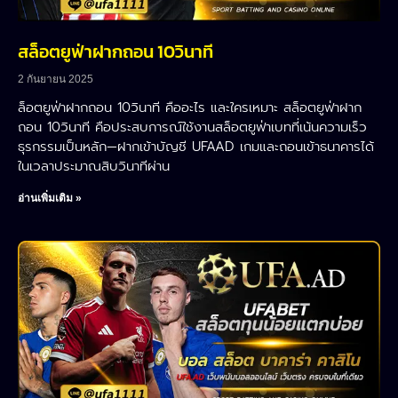
สล็อตยูฟ่าฝากถอน 10วินาที
2 กันยายน 2025
ล็อตยูฟ่าฝากถอน 10วินาที คืออะไร และใครเหมาะ สล็อตยูฟ่าฝาก
ถอน 10วินาที คือประสบการณ์ใช้งานสล็อตยูฟ่าเบทที่เน้นความเร็ว
ธุรกรรมเป็นหลัก—ฝากเข้าบัญชี UFAAD เกมและถอนเข้าธนาคารได้
ในเวลาประมาณสิบวินาทีผ่าน
อ่านเพิ่มเติม »