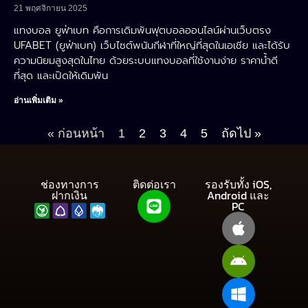
21 พฤศจิกายน 2025
แทงบอล ยูฟ่าเบท คือการเดิมพันฟุตบอลออนไลน์ผ่านเว็บตรง
UFABET (ยูฟ่าเบท) เว็บไซต์พนันกีฬาที่ใหญ่ที่สุดในเอเชีย และได้รับ
ความนิยมสูงสุดในไทย ด้วยระบบแทงบอลที่ใช้งานง่าย ราคาน้ำดี
ที่สุด และเปิดให้เดิมพัน
อ่านเพิ่มเติม »
« ก่อนหน้า
1
2
3
4
5
ถัดไป »
ช่องทางการ
ติดต่อเรา
รองรับทั้ง iOS,
ฝากเงิน
Android และ
PC