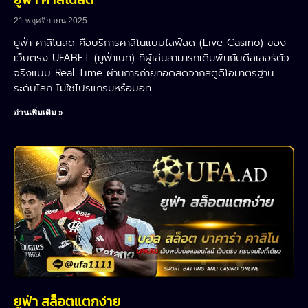
21 พฤศจิกายน 2025
ยูฟ่า คาสิโนสด คือบริการคาสิโนแบบไลฟ์สด (Live Casino) ของ
เว็บตรง UFABET (ยูฟ่าเบท) ที่ผู้เล่นสามารถเดิมพันกับดีลเลอร์ตัว
จริงแบบ Real Time ผ่านการถ่ายทอดสดจากสตูดิโอมาตรฐาน
ระดับโลก ไม่ใช่โปรแกรมหรือบอท
อ่านเพิ่มเติม »
ยูฟ่า สล็อตแตกง่าย