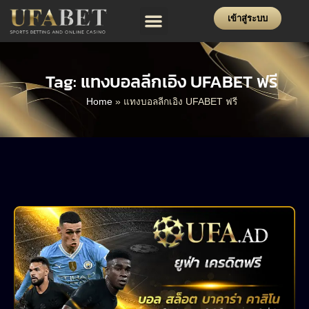
เข้าสู่ระบบ
โปรโมชั่น
ฝาก-ถอน
แจ้งปัญหา
Tag: แทงบอลลีกเอิง UFABET ฟรี
Home
»
แทงบอลลีกเอิง UFABET ฟรี