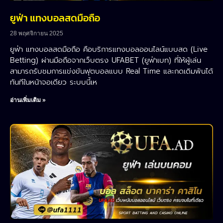
ยูฟ่า แทงบอลสดมือถือ
28 พฤศจิกายน 2025
ยูฟ่า แทงบอลสดมือถือ คือบริการแทงบอลออนไลน์แบบสด (Live
Betting) ผ่านมือถือจากเว็บตรง UFABET (ยูฟ่าเบท) ที่ให้ผู้เล่น
สามารถรับชมการแข่งขันฟุตบอลแบบ Real Time และกดเดิมพันได้
ทันทีในหน้าจอเดียว ระบบนี้เห
อ่านเพิ่มเติม »