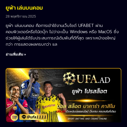
ยูฟ่า เล่นบนคอม
28 พฤศจิกายน 2025
ยูฟ่า เล่นบนคอม คือการเข้าใช้งานเว็บไซต์ UFABET ผ่าน
คอมพิวเตอร์หรือโน้ตบุ๊ก ไม่ว่าจะเป็น Windows หรือ MacOS ซึ่ง
ช่วยให้ผู้เล่นได้รับประสบการณ์เดิมพันที่ดีที่สุด เพราะหน้าจอใหญ่
กว่า การแสดงผลครบกว่า แล
อ่านเพิ่มเติม »