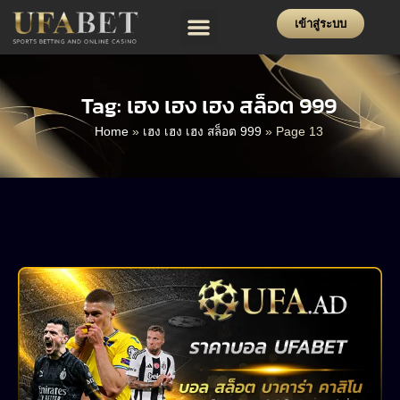
เข้าสู่ระบบ
โปรโมชั่น
ฝาก-ถอน
แจ้งปัญหา
Tag: เฮง เฮง เฮง สล็อต 999
Home
»
เฮง เฮง เฮง สล็อต 999
»
Page 13