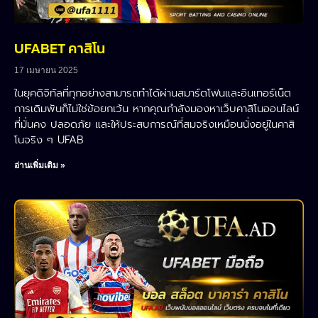
UFABET คาสิโน
17 เมษายน 2025
ในยุคดิจิทัลที่ทุกอย่างสามารถทำได้ผ่านสมาร์ตโฟนและอินเทอร์เน็ต
การเดิมพันก็ไม่ใช่ข้อยกเว้น หากคุณกำลังมองหาเว็บคาสิโนออนไลน์
ที่มั่นคง ปลอดภัย และให้ประสบการณ์ที่สมจริงเหมือนนั่งอยู่ในคาสิ
โนจริง ๆ UFAB
อ่านเพิ่มเติม »