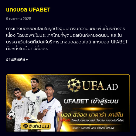
แทงบอล UFABET
9 เมษายน 2025
การแทงบอลออนไลน์ในยุคปัจจุบันได้รับความนิยมเพิ่มขึ้นอย่างต่อ
เนื่อง โดยเฉพาะในประเทศไทยที่ฟุตบอลเป็นกีฬายอดนิยม และใน
บรรดาเว็บไซต์ที่เปิดให้บริการแทงบอลออนไลน์ แทงบอล UFABET
คือหนึ่งในเว็บที่มีชื่อเสีย
อ่านเพิ่มเติม »