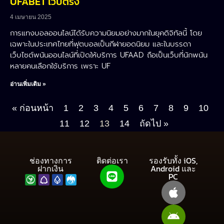
UFABET เว็บตรง
4 เมษายน 2025
การแทงบอลออนไลน์ได้รับความนิยมอย่างมากในยุคดิจิทัลนี้ โดย
เฉพาะในประเทศไทยที่ฟุตบอลเป็นกีฬายอดนิยม และในบรรดา
เว็บไซต์พนันออนไลน์ที่เปิดให้บริการ UFAAD ถือเป็นเว็บที่นักพนัน
หลายคนเลือกใช้บริการ เพราะ UF
อ่านเพิ่มเติม »
« ก่อนหน้า
1
2
3
4
5
6
7
8
9
10
11
12
13
14
ถัดไป »
ช่องทางการ
ติดต่อเรา
รองรับทั้ง iOS,
ฝากเงิน
Android และ
PC