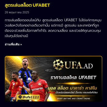
สูตรเล่นสล็อต UFABET
26 พฤษภาคม 2025
การเล่นสล็อตออนไลน์กับ สูตรเล่นสล็อต UFABET ไม่ใช่แค่การหมุน
วงล้อหวังโชคอย่างเดียวเท่านั้น แต่การมี สูตรเล่น และเทคนิคที่ถูก
ต้องจะช่วยเพิ่มโอกาสทำกำไร ลดความเสี่ยง และช่วยให้คุณควบคุม
เงินทุนได้อย่างมี
อ่านเพิ่มเติม »