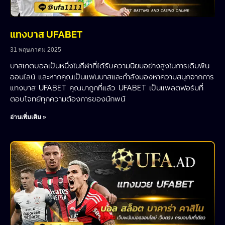
แทงบาส UFABET
31 พฤษภาคม 2025
บาสเกตบอลเป็นหนึ่งในกีฬาที่ได้รับความนิยมอย่างสูงในการเดิมพัน
ออนไลน์ และหากคุณเป็นแฟนบาสและกำลังมองหาความสนุกจากการ
แทงบาส UFABET คุณมาถูกที่แล้ว UFABET เป็นแพลตฟอร์มที่
ตอบโจทย์ทุกความต้องการของนักพนั
อ่านเพิ่มเติม »