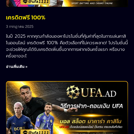
เครดิตฟรี 100%
3 กรกฎาคม 2025
ในปี 2025 หากคุณกำลังมองหาโปรโมชั่นที่คุ้มค่าที่สุดในการเล่นคาสิ
โนออนไลน์ เครดิตฟรี 100% คือตัวเลือกที่ไม่ควรพลาด! โปรโมชั่นนี้
จะช่วยให้คุณได้รับเครดิตเพิ่มขึ้นจากการฝากเงินครั้งแรก หรือบาง
ครั้งอาจจะไ
อ่านเพิ่มเติม »