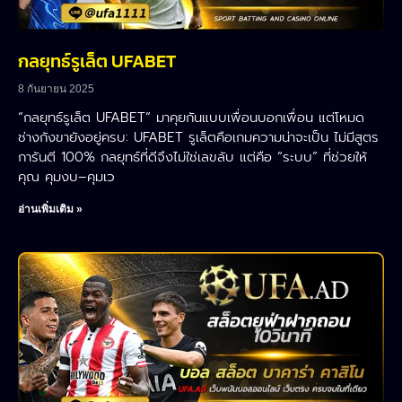
กลยุทธ์รูเล็ต UFABET
8 กันยายน 2025
“กลยุทธ์รูเล็ต UFABET” มาคุยกันแบบเพื่อนบอกเพื่อน แต่โหมด
ช่างกังขายังอยู่ครบ: UFABET รูเล็ตคือเกมความน่าจะเป็น ไม่มีสูตร
การันตี 100% กลยุทธ์ที่ดีจึงไม่ใช่เลขลับ แต่คือ “ระบบ” ที่ช่วยให้
คุณ คุมงบ–คุมเว
อ่านเพิ่มเติม »