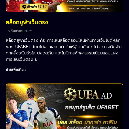
สล็อตยูฟ่าเว็บตรง
15 กันยายน 2025
สล็อตยูฟ่าเว็บตรง คือ การเล่นสล็อตออนไลน์ผ่านทางเว็บไซต์หลัก
ของ UFABET โดยไม่ผ่านเอเย่นต์ ทำให้ผู้เล่นมั่นใจ ได้ว่าการเดิมพัน
ทุกครั้งจะโปร่งใส ปลอดภัย และไม่มีการหักค่าธรรมเนียมแอบแฝง
การเล่นเว็บตรง ย
อ่านเพิ่มเติม »