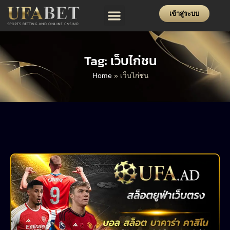
เข้าสู่ระบบ
โปรโมชั่น
ฝาก-ถอน
แจ้งปัญหา
Tag: เว็บไก่ชน
Home
»
เว็บไก่ชน