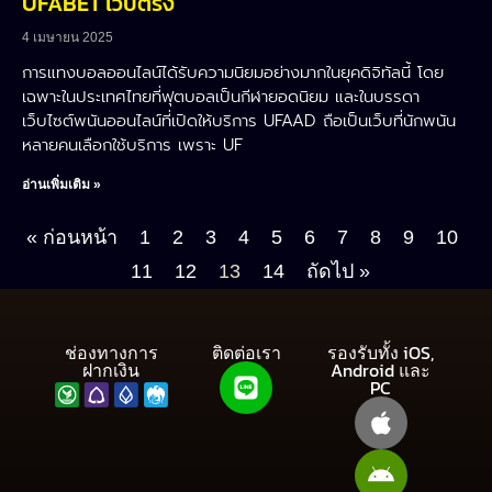
UFABET เว็บตรง
4 เมษายน 2025
การแทงบอลออนไลน์ได้รับความนิยมอย่างมากในยุคดิจิทัลนี้ โดย
เฉพาะในประเทศไทยที่ฟุตบอลเป็นกีฬายอดนิยม และในบรรดา
เว็บไซต์พนันออนไลน์ที่เปิดให้บริการ UFAAD ถือเป็นเว็บที่นักพนัน
หลายคนเลือกใช้บริการ เพราะ UF
อ่านเพิ่มเติม »
« ก่อนหน้า
1
2
3
4
5
6
7
8
9
10
11
12
13
14
ถัดไป »
ช่องทางการ
ติดต่อเรา
รองรับทั้ง iOS,
ฝากเงิน
Android และ
PC