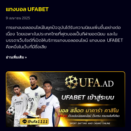
แทงบอล UFABET
9 เมษายน 2025
การแทงบอลออนไลน์ในยุคปัจจุบันได้รับความนิยมเพิ่มขึ้นอย่างต่อ
เนื่อง โดยเฉพาะในประเทศไทยที่ฟุตบอลเป็นกีฬายอดนิยม และใน
บรรดาเว็บไซต์ที่เปิดให้บริการแทงบอลออนไลน์ แทงบอล UFABET
คือหนึ่งในเว็บที่มีชื่อเสีย
อ่านเพิ่มเติม »