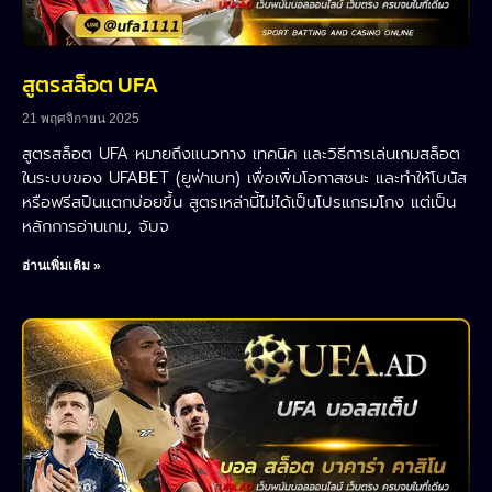
สูตรสล็อต UFA
21 พฤศจิกายน 2025
สูตรสล็อต UFA หมายถึงแนวทาง เทคนิค และวิธีการเล่นเกมสล็อต
ในระบบของ UFABET (ยูฟ่าเบท) เพื่อเพิ่มโอกาสชนะ และทำให้โบนัส
หรือฟรีสปินแตกบ่อยขึ้น สูตรเหล่านี้ไม่ได้เป็นโปรแกรมโกง แต่เป็น
หลักการอ่านเกม, จับจ
อ่านเพิ่มเติม »