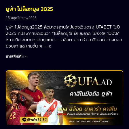
ยูฟ่า ไม่ล็อกยูส 2025
15 พฤศจิกายน 2025
ยูฟ่า ไม่ล็อกยูส2025 คือมาตรฐานใหม่ของเว็บตรง UFABET ในปี
2025 ที่ประกาศชัดเจนว่า “ไม่ล็อกผู้ใช้ ใส สะอาด โปร่งใส 100%”
หมายถึงระบบการเล่นทุกเกม — สล็อต บาคาร่า คาสิโนสด แทงบอล
ยิงปลา และเกมอื่น ๆ — จ
อ่านเพิ่มเติม »