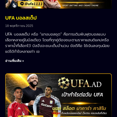
UFA บอลสเต็ป
18 พฤศจิกายน 2025
UFA บอลสเต็ป หรือ “แทงบอลชุด” คือการเดิมพันฟุตบอลแบบ
เลือกหลายคู่ในบิลเดียว โดยที่ทุกคู่ต้องชนะตามราคาแฮนดิแคปหรือ
ราคาน้ำที่เลือกไว้ บิลจึงจะชนะเต็มจำนวน ข้อดีคือ ใช้เงินลงทุนน้อย
แต่ได้กำไรหลายเท่า เช
อ่านเพิ่มเติม »