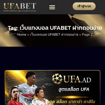
เข้าสู่ระบบ
โปรโมชั่น
ฝาก-ถอน
แจ้งปัญหา
Tag: เว็บแทงบอล UFABET ฝากถอนง่าย
Home
»
เว็บแทงบอล UFABET ฝากถอนง่าย
»
Page 2