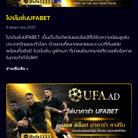
โปรโมชั่นUFABET
8 พฤษภาคม 2025
โปรโมชั่นUFABET เป็นเว็บไซต์พนันออนไลน์ที่ได้รับความนิยมสูงใน
ประเทศไทยและทั่วโลก ด้วยเกมที่หลากหลายและระบบที่ทันสมัย
พร้อมทั้งยังมี โปรโมชั่น ยูฟ่าเบท ที่น่าสนใจมากมายที่ช่วยเพิ่มโอกาส
ในการทำกำไรให้กั
อ่านเพิ่มเติม »