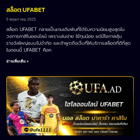
สล็อต UFABET
5 พฤษภาคม 2025
สล็อต UFABET กลายเป็นเกมเดิมพันที่ได้รับความนิยมสูงสุดใน
วงการคาสิโนออนไลน์ เพราะเล่นง่าย ใช้ทุนน้อย แต่มีโอกาสลุ้น
รางวัลใหญ่แบบไม่จำกัด และถ้าพูดถึงเว็บที่ให้บริการสล็อตที่ดีที่สุด
ในตอนนี้ UFABET คือค
อ่านเพิ่มเติม »