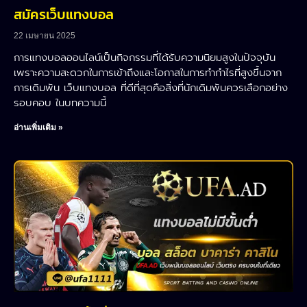
สมัครเว็บแทงบอล
22 เมษายน 2025
การแทงบอลออนไลน์เป็นกิจกรรมที่ได้รับความนิยมสูงในปัจจุบัน
เพราะความสะดวกในการเข้าถึงและโอกาสในการทำกำไรที่สูงขึ้นจาก
การเดิมพัน เว็บแทงบอล ที่ดีที่สุดคือสิ่งที่นักเดิมพันควรเลือกอย่าง
รอบคอบ ในบทความนี้
อ่านเพิ่มเติม »