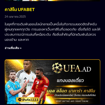
คาสิโน UFABET
24 เมษายน 2025
ในยุคที่การเดิมพันออนไลน์กลายเป็นหนึ่งในกิจกรรมยอดฮิตสำหรับ
ผู้คนทุกเพศทุกวัย การมองหาเว็บคาสิโนที่ปลอดภัย เชื่อถือได้ และให้
ประสบการณ์การเล่นที่เหนือระดับ คือสิ่งสำคัญที่นักเดิมพันไม่ควร
มองข้าม และหาก
อ่านเพิ่มเติม »