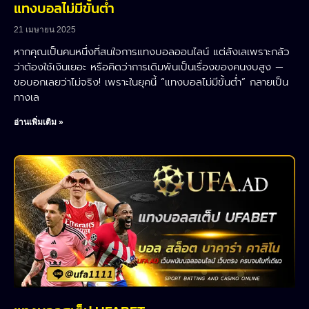
แทงบอลไม่มีขั้นต่ำ
21 เมษายน 2025
หากคุณเป็นคนหนึ่งที่สนใจการแทงบอลออนไลน์ แต่ลังเลเพราะกลัว
ว่าต้องใช้เงินเยอะ หรือคิดว่าการเดิมพันเป็นเรื่องของคนงบสูง —
ขอบอกเลยว่าไม่จริง! เพราะในยุคนี้ “แทงบอลไม่มีขั้นต่ำ” กลายเป็น
ทางเล
อ่านเพิ่มเติม »