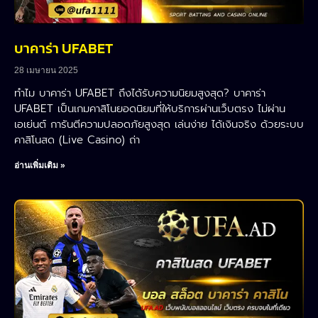
บาคาร่า UFABET
28 เมษายน 2025
ทำไม บาคาร่า UFABET ถึงได้รับความนิยมสูงสุด? บาคาร่า
UFABET เป็นเกมคาสิโนยอดนิยมที่ให้บริการผ่านเว็บตรง ไม่ผ่าน
เอเย่นต์ การันตีความปลอดภัยสูงสุด เล่นง่าย ได้เงินจริง ด้วยระบบ
คาสิโนสด (Live Casino) ถ่า
อ่านเพิ่มเติม »