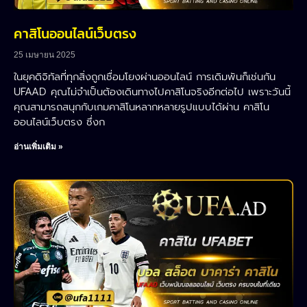
คาสิโนออนไลน์เว็บตรง
25 เมษายน 2025
ในยุคดิจิทัลที่ทุกสิ่งถูกเชื่อมโยงผ่านออนไลน์ การเดิมพันก็เช่นกัน
UFAAD คุณไม่จำเป็นต้องเดินทางไปคาสิโนจริงอีกต่อไป เพราะวันนี้
คุณสามารถสนุกกับเกมคาสิโนหลากหลายรูปแบบได้ผ่าน คาสิโน
ออนไลน์เว็บตรง ซึ่งก
อ่านเพิ่มเติม »