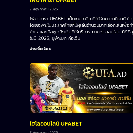
7 พฤษภาคม 2025
ไพ่บาคาร่า UFABET เป็นเกมคาสิโนที่ได้รับความนิยมทั่วโ
โดยเฉพาะในประเทศไทยที่มีผู้เล่นจำนวนมากเลือกเล่นเพื่อท
กำไร และเมื่อพูดถึงเว็บที่ให้บริการ บาคาร่าออนไลน์ ที่ดีที่ส
ในปี 2025, ยูฟ่าเบท คือเว็บ
อ่านเพิ่มเติม »
ไฮโลออนไลน์ UFABET
3 พฤษภาคม 2025