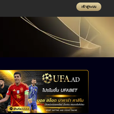
เข้าสู่ระบบ