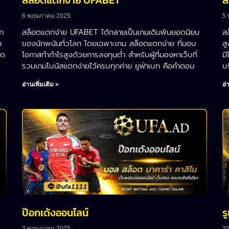
6 พฤษภาคม 2025
5
ลก
สล็อตแตกง่าย UFABET ได้กลายเป็นเกมเดิมพันยอดนิยม
ส
ำ
ของนักพนันทั่วโลก โดยเฉพาะเกม สล็อตแตกง่าย ที่มอบ
สู
ุด
โอกาสทำกำไรสูงด้วยการลงทุนต่ำ สำหรับผู้ที่มองหาเว็บที่
มี
รวมเกมโบนัสแตกง่ายไว้ครบทุกค่าย ยูฟ่าเบท คือคำตอบ
บร
อ่านเพิ่มเติม »
อ่
ป๊อกเด้งออนไลน์
ร
3 พฤษภาคม 2025
30