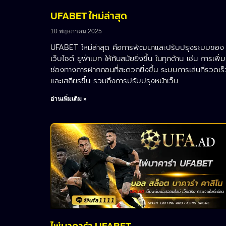
UFABET ใหม่ล่าสุด
10 พฤษภาคม 2025
UFABET ใหม่ล่าสุด คือการพัฒนาและปรับปรุงระบบของ
เว็บไซต์ ยูฟ่าเบท ให้ทันสมัยยิ่งขึ้น ในทุกด้าน เช่น การเพิ่ม
ช่องทางการฝากถอนที่สะดวกยิ่งขึ้น ระบบการเล่นที่รวดเร็
และเสถียรขึ้น รวมถึงการปรับปรุงหน้าเว็บ
อ่านเพิ่มเติม »
ไพ่บาคาร่า UFABET