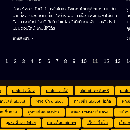
ป๊อกเด้งออนไลน์ เป็นหนึ่งในเกมไพ่ที่คนไทยรู้จักและนิยมเล่น
รู
มากที่สุด ด้วยกติกาที่เข้าใจง่าย จบเกมเร็ว และใช้เวลาไม่นาน
นิ
ก็สามารถทำกำไรได้ จึงไม่น่าแปลกใจที่เมื่อถูกพัฒนาเข้าสู่รูป
แล
แบบออนไลน์ เกมนี้ก็ได้รั
คุ
อ่านเพิ่มเติม »
อ่
1
2
3
4
5
6
7
8
9
10
11
12
13
1
ำ
ufabet สล็อต
ufabet ออโต้
ufabet เครดิตฟรี
ufabe
อนไลน์ ufabet
ทางเข้า ufabet
ทางเข้า ufabet มือถือ
ทางเ
็อตเว็บตรง
ยูฟ่าสล็อตแตกง่าย
สมัคร ufabet เว็บตรง
สมัคร
สูตรสล็อต ufabet
เกมสล็อต ufabet
เว็บ11ไฮโล
เว็บa