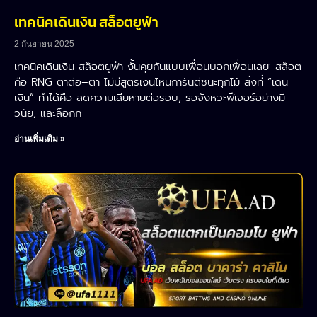
เทคนิคเดินเงิน สล็อตยูฟ่า
2 กันยายน 2025
เทคนิคเดินเงิน สล็อตยูฟ่า งั้นคุยกันแบบเพื่อนบอกเพื่อนเลย: สล็อต
คือ RNG ตาต่อ–ตา ไม่มีสูตรเงินไหนการันตีชนะทุกไม้ สิ่งที่ “เดิน
เงิน” ทำได้คือ ลดความเสียหายต่อรอบ, รอจังหวะฟีเจอร์อย่างมี
วินัย, และล็อกก
อ่านเพิ่มเติม »