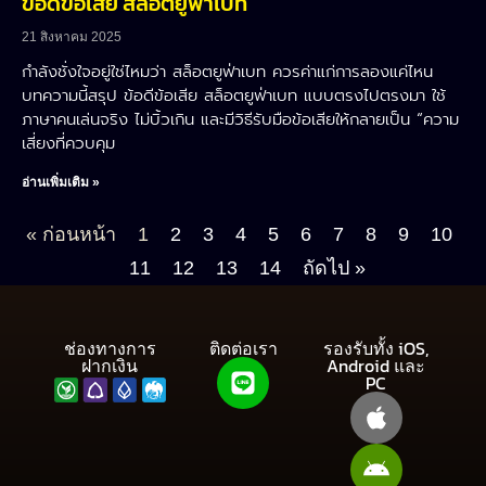
ข้อดีข้อเสีย สล็อตยูฟ่าเบท
21 สิงหาคม 2025
กำลังชั่งใจอยู่ใช่ไหมว่า สล็อตยูฟ่าเบท ควรค่าแก่การลองแค่ไหน
บทความนี้สรุป ข้อดีข้อเสีย สล็อตยูฟ่าเบท แบบตรงไปตรงมา ใช้
ภาษาคนเล่นจริง ไม่บิ้วเกิน และมีวิธีรับมือข้อเสียให้กลายเป็น “ความ
เสี่ยงที่ควบคุม
อ่านเพิ่มเติม »
« ก่อนหน้า
1
2
3
4
5
6
7
8
9
10
11
12
13
14
ถัดไป »
ช่องทางการ
ติดต่อเรา
รองรับทั้ง iOS,
ฝากเงิน
Android และ
PC