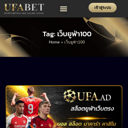
เข้าสู่ระบบ
โปรโมชั่น
ฝาก-ถอน
แจ้งปัญหา
Tag: เว็บยูฟ่า100
Home
»
เว็บยูฟ่า100