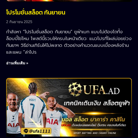
โปรโมชั่นสล็อต กันยายน
2 กันยายน 2025
กำลังหา “โปรโมชั่นสล็อต กันยายน” ยูฟ่าเบท แบบไม่ต้องไถทั้ง
ล็อบบี้ใช่ไหม โพสต์นี้รวบให้ครบในหน้าเดียว: แนวโปรที่โผล่บ่อยช่วง
กันยาฯ วิธีอ่านเทิร์นให้ไม่พลาด ตัวอย่างคำนวณแบบเบื้องหลังร้าน
และแผน “ล่าโปร
อ่านเพิ่มเติม »