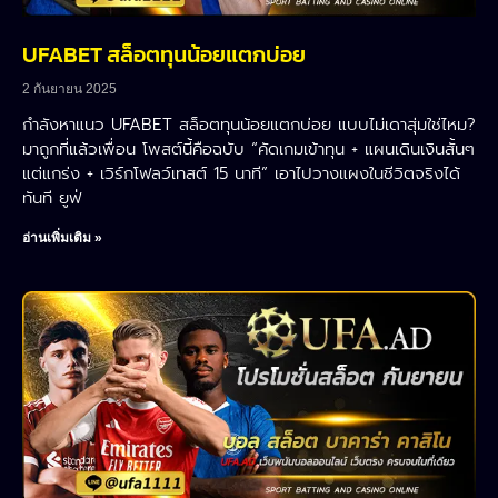
UFABET สล็อตทุนน้อยแตกบ่อย
2 กันยายน 2025
กำลังหาแนว UFABET สล็อตทุนน้อยแตกบ่อย แบบไม่เดาสุ่มใช่ไหม?
มาถูกที่แล้วเพื่อน โพสต์นี้คือฉบับ “คัดเกมเข้าทุน + แผนเดินเงินสั้นๆ
แต่แกร่ง + เวิร์กโฟลว์เทสต์ 15 นาที” เอาไปวางแผงในชีวิตจริงได้
ทันที ยูฟ่
อ่านเพิ่มเติม »